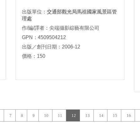
出版單位：
交通部觀光局馬祖國家風景區管
理處
作/編/譯者：尖端攝影綜藝有限公司
GPN：4509504212
出版／創刊日期：2006-12
價格：150
7
8
9
10
11
12
13
14
15
16