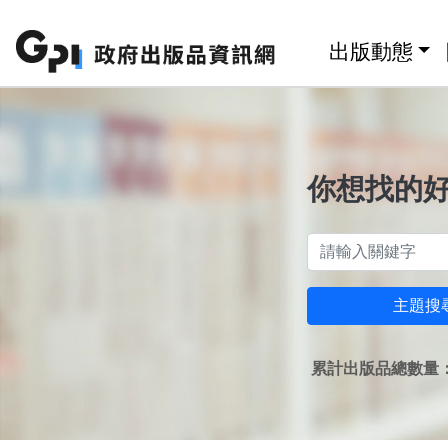
跳至主要內容區塊
:::
出版動態
你想找的
主題搜
累計出版品總數量：1