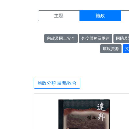
施政搜尋結果頁面
:::
主題
施政
內政及國土安全
外交僑務及兩岸
國防及
環境資源
施政分類 展開/收合