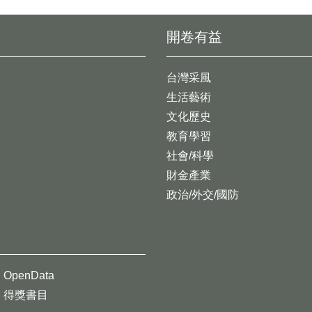
開卷有益
台灣采風
生活藝術
文化歷史
教育學習
社會/科學
財金產業
政治/外交/國防
OpenData
得獎書目