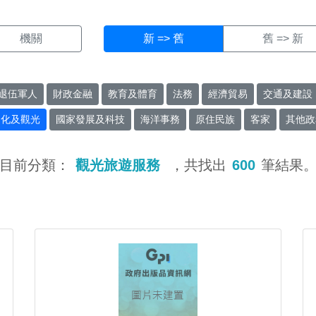
機關
新 => 舊
舊 => 新
退伍軍人
財政金融
教育及體育
法務
經濟貿易
交通及建設
文化及觀光
國家發展及科技
海洋事務
原住民族
客家
其他政
目前分類：
觀光旅遊服務
，共找出
600
筆結果