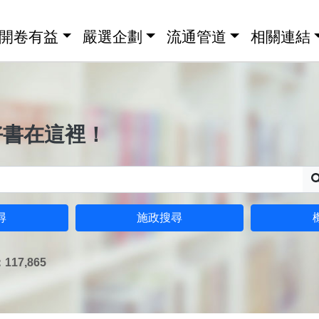
開卷有益
嚴選企劃
流通管道
相關連結
好書在這裡！
尋
施政搜尋
17,865