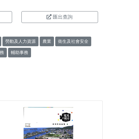
匯出查詢
勞動及人力資源
農業
衛生及社會安全
務
輔助事務
。