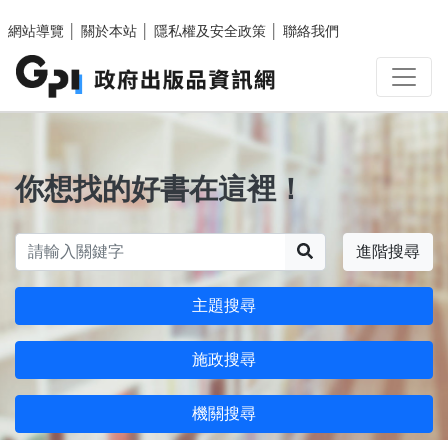
跳至主要內容區塊
網站導覽
│
關於本站
│
隱私權及安全政策
│
聯絡我們
你想找的好書在這裡！
搜尋
進階搜尋
主題搜尋
施政搜尋
機關搜尋