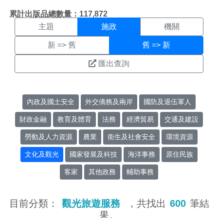
施政搜尋結果頁面
:::
累計出版品總數量：117,872
主題
施政
機關
新 => 舊
舊 => 新
匯出查詢
內政及國土安全
外交僑務及兩岸
國防及退伍軍人
財政金融
教育及體育
法務
經濟貿易
交通及建設
勞動及人力資源
農業
衛生及社會安全
環境資源
文化及觀光
國家發展及科技
海洋事務
原住民族
客家
其他政務
輔助事務
目前分類：
觀光旅遊服務
，共找出
600
筆結
果。