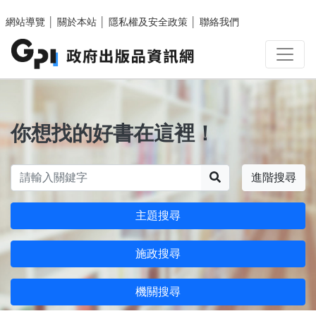
跳至主要內容區塊
網站導覽
│
關於本站
│
隱私權及安全政策
│
聯絡我們
你想找的好書在這裡！
搜尋
進階搜尋
主題搜尋
施政搜尋
機關搜尋