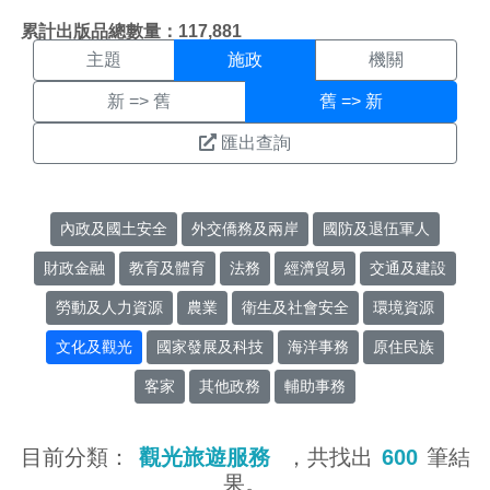
施政搜尋結果頁面
:::
累計出版品總數量：117,881
主題
施政
機關
新 => 舊
舊 => 新
匯出查詢
內政及國土安全
外交僑務及兩岸
國防及退伍軍人
財政金融
教育及體育
法務
經濟貿易
交通及建設
勞動及人力資源
農業
衛生及社會安全
環境資源
文化及觀光
國家發展及科技
海洋事務
原住民族
客家
其他政務
輔助事務
目前分類：
觀光旅遊服務
，共找出
600
筆結
果。