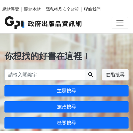
跳至主要內容區塊
網站導覽
│
關於本站
│
隱私權及安全政策
│
聯絡我們
你想找的好書在這裡！
搜尋
進階搜尋
主題搜尋
施政搜尋
機關搜尋