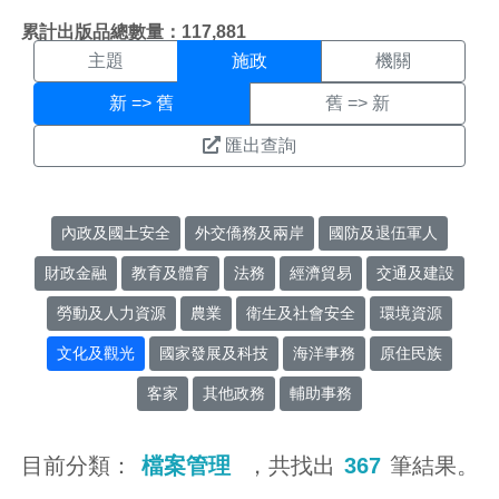
施政搜尋結果頁面
:::
累計出版品總數量：117,881
主題
施政
機關
新 => 舊
舊 => 新
匯出查詢
內政及國土安全
外交僑務及兩岸
國防及退伍軍人
財政金融
教育及體育
法務
經濟貿易
交通及建設
勞動及人力資源
農業
衛生及社會安全
環境資源
文化及觀光
國家發展及科技
海洋事務
原住民族
客家
其他政務
輔助事務
目前分類：
檔案管理
，共找出
367
筆結果。