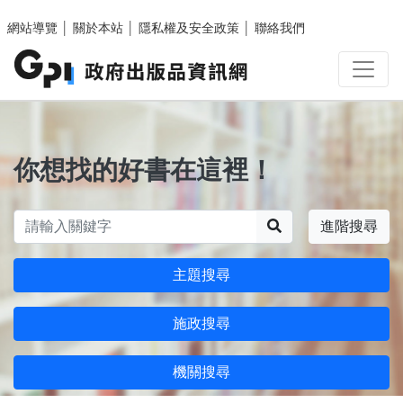
跳至主要內容區塊
網站導覽
│
關於本站
│
隱私權及安全政策
│
聯絡我們
你想找的好書在這裡！
搜尋
進階搜尋
主題搜尋
施政搜尋
機關搜尋