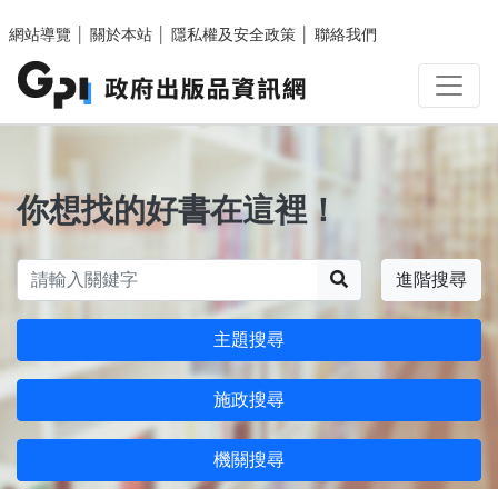
跳至主要內容區塊
網站導覽
│
關於本站
│
隱私權及安全政策
│
聯絡我們
你想找的好書在這裡！
搜尋
進階搜尋
主題搜尋
施政搜尋
機關搜尋