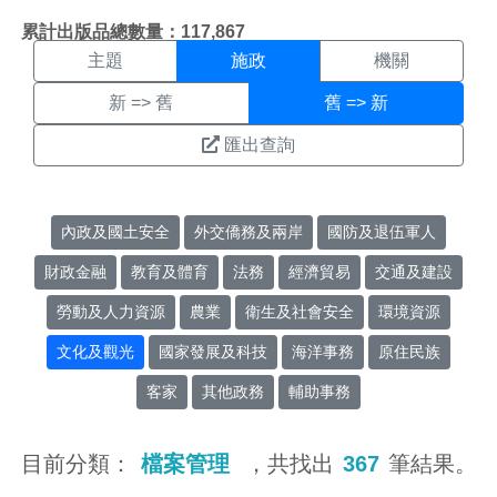
施政搜尋結果頁面
:::
累計出版品總數量：117,867
主題
施政
機關
新 => 舊
舊 => 新
匯出查詢
內政及國土安全
外交僑務及兩岸
國防及退伍軍人
財政金融
教育及體育
法務
經濟貿易
交通及建設
勞動及人力資源
農業
衛生及社會安全
環境資源
文化及觀光
國家發展及科技
海洋事務
原住民族
客家
其他政務
輔助事務
目前分類：
檔案管理
，共找出
367
筆結果。