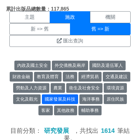
施政搜尋結果頁面
:::
累計出版品總數量：117,865
主題
施政
機關
新 => 舊
舊 => 新
匯出查詢
內政及國土安全
外交僑務及兩岸
國防及退伍軍人
財政金融
教育及體育
法務
經濟貿易
交通及建設
勞動及人力資源
農業
衛生及社會安全
環境資源
文化及觀光
國家發展及科技
海洋事務
原住民族
客家
其他政務
輔助事務
目前分類：
研究發展
，共找出
1614
筆結
果。