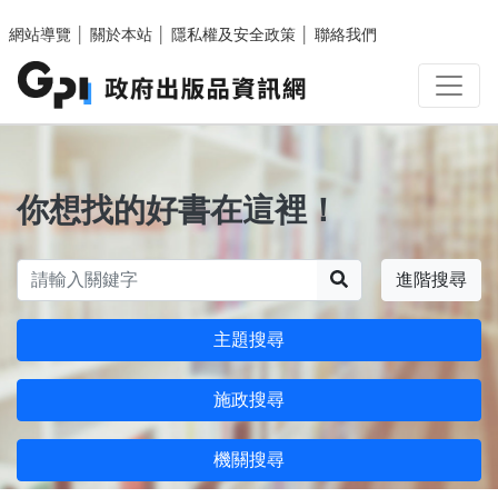
跳至主要內容區塊
網站導覽
│
關於本站
│
隱私權及安全政策
│
聯絡我們
你想找的好書在這裡！
搜尋
進階搜尋
主題搜尋
施政搜尋
機關搜尋