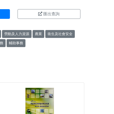
匯出查詢
勞動及人力資源
農業
衛生及社會安全
務
輔助事務