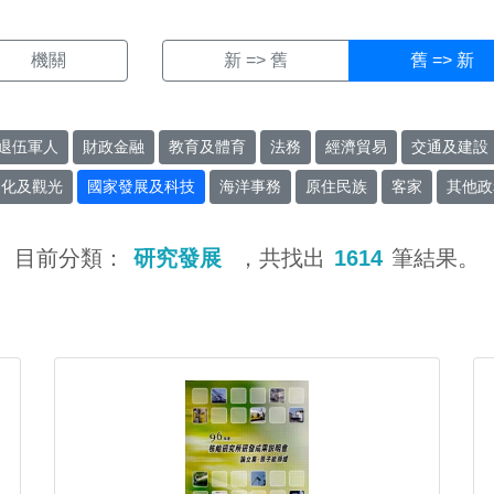
機關
新 => 舊
舊 => 新
退伍軍人
財政金融
教育及體育
法務
經濟貿易
交通及建設
文化及觀光
國家發展及科技
海洋事務
原住民族
客家
其他政
目前分類：
研究發展
，共找出
1614
筆結果。