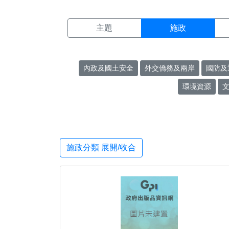
施政搜尋結果頁面
:::
主題
施政
內政及國土安全
外交僑務及兩岸
國防及
環境資源
施政分類 展開/收合