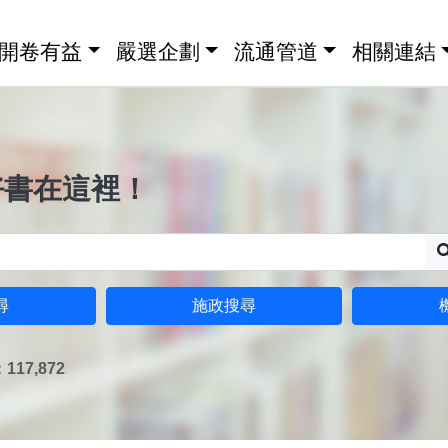
開卷有益
嚴選企劃
流通管道
相關連結
好書在這裡！
尋
施政搜尋
17,872