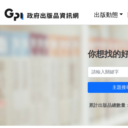
跳至主要內容區塊
:::
出版動態
你想找的
主題搜
累計出版品總數量：1