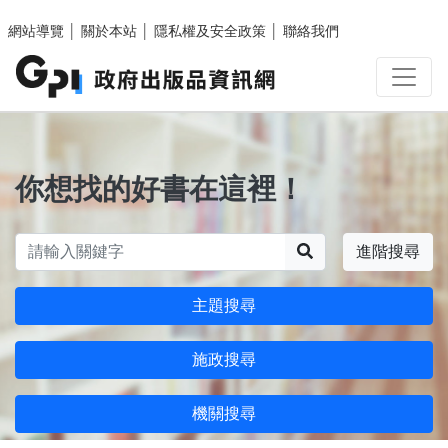
跳至主要內容區塊
網站導覽
│
關於本站
│
隱私權及安全政策
│
聯絡我們
你想找的好書在這裡！
搜尋
進階搜尋
主題搜尋
施政搜尋
機關搜尋