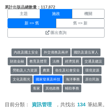
施政搜尋結果頁面
:::
累計出版品總數量：117,872
主題
施政
機關
新 => 舊
舊 => 新
匯出查詢
內政及國土安全
外交僑務及兩岸
國防及退伍軍人
財政金融
教育及體育
法務
經濟貿易
交通及建設
勞動及人力資源
農業
衛生及社會安全
環境資源
文化及觀光
國家發展及科技
海洋事務
原住民族
客家
其他政務
輔助事務
目前分類：
資訊管理
，共找出
134
筆結果。