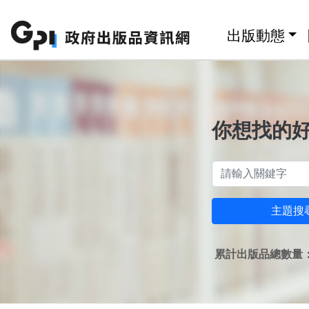
跳至主要內容區塊
:::
出版動態
你想找的
主題搜
累計出版品總數量：1