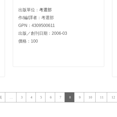
出版單位：
考選部
作/編/譯者：考選部
GPN：4309500611
出版／創刊日期：2006-03
價格：100
頁
…
3
4
5
6
7
8
9
10
11
12