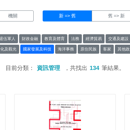
機關
新 => 舊
舊 => 新
退伍軍人
財政金融
教育及體育
法務
經濟貿易
交通及建設
文化及觀光
國家發展及科技
海洋事務
原住民族
客家
其他政
目前分類：
資訊管理
，共找出
134
筆結果。