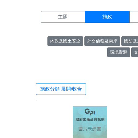
施政搜尋結果頁面
:::
主題
施政
內政及國土安全
外交僑務及兩岸
國防及
環境資源
施政分類 展開/收合