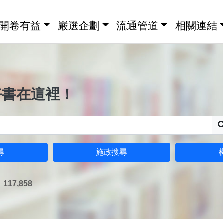
開卷有益
嚴選企劃
流通管道
相關連結
好書在這裡！
尋
施政搜尋
17,858