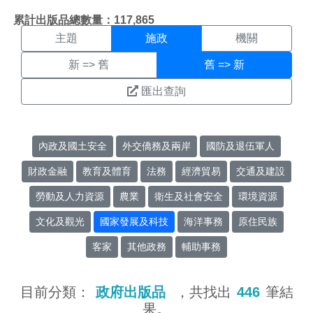
施政搜尋結果頁面
:::
累計出版品總數量：117,865
主題
施政
機關
新 => 舊
舊 => 新
匯出查詢
內政及國土安全
外交僑務及兩岸
國防及退伍軍人
財政金融
教育及體育
法務
經濟貿易
交通及建設
勞動及人力資源
農業
衛生及社會安全
環境資源
文化及觀光
國家發展及科技
海洋事務
原住民族
客家
其他政務
輔助事務
目前分類：
政府出版品
，共找出
446
筆結
果。