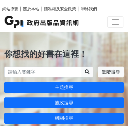
跳至主要內容區塊
網站導覽
│
關於本站
│
隱私權及安全政策
│
聯絡我們
你想找的好書在這裡！
搜尋
進階搜尋
主題搜尋
施政搜尋
機關搜尋