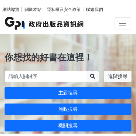
跳至主要內容區塊
網站導覽
│
關於本站
│
隱私權及安全政策
│
聯絡我們
你想找的好書在這裡！
搜尋
進階搜尋
主題搜尋
施政搜尋
機關搜尋