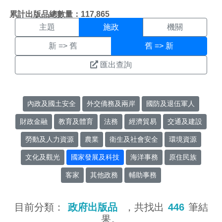
施政搜尋結果頁面
:::
累計出版品總數量：117,865
主題
施政
機關
新 => 舊
舊 => 新
匯出查詢
內政及國土安全
外交僑務及兩岸
國防及退伍軍人
財政金融
教育及體育
法務
經濟貿易
交通及建設
勞動及人力資源
農業
衛生及社會安全
環境資源
文化及觀光
國家發展及科技
海洋事務
原住民族
客家
其他政務
輔助事務
目前分類：
政府出版品
，共找出
446
筆結
果。