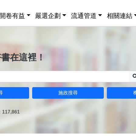
開卷有益
嚴選企劃
流通管道
相關連結
好書在這裡！
尋
施政搜尋
17,861