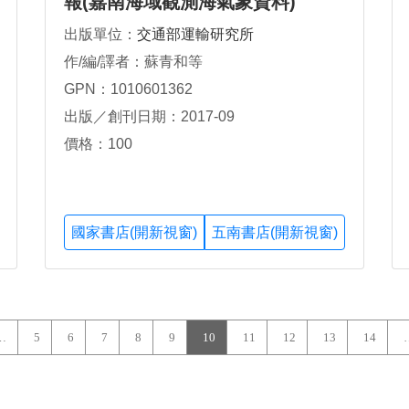
報(嘉南海域觀測海氣象資料)
出版單位：
交通部運輸研究所
作/編/譯者：蘇青和等
GPN：1010601362
出版／創刊日期：2017-09
價格：100
國家書店(開新視窗)
五南書店(開新視窗)
…
5
6
7
8
9
10
11
12
13
14