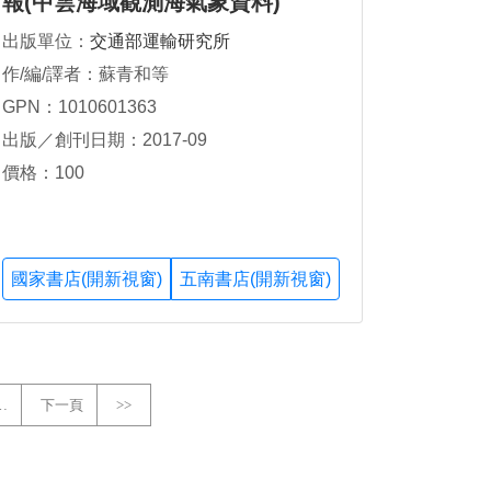
報(中雲海域觀測海氣象資料)
出版單位：
交通部運輸研究所
作/編/譯者：蘇青和等
GPN：1010601363
出版／創刊日期：2017-09
價格：100
國家書店(開新視窗)
五南書店(開新視窗)
…
下一頁
>>