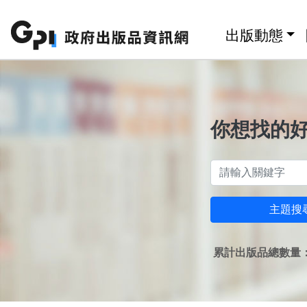
跳至主要內容區塊
:::
出版動態
你想找的
主題搜
累計出版品總數量：1