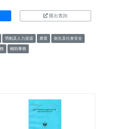
匯出查詢
勞動及人力資源
農業
衛生及社會安全
務
輔助事務