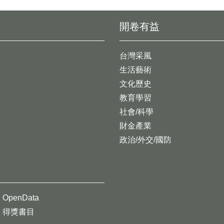
開卷有益
台灣采風
生活藝術
文化歷史
教育學習
社會/科學
財金產業
政治/外交/國防
OpenData
得獎書目