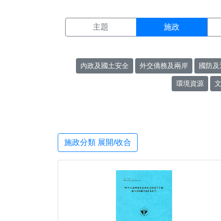
施政搜尋結果頁面
:::
主題
施政
內政及國土安全
外交僑務及兩岸
國防及
環境資源
施政分類 展開/收合