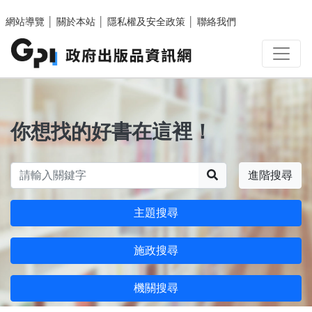
跳至主要內容區塊
網站導覽
│
關於本站
│
隱私權及安全政策
│
聯絡我們
你想找的好書在這裡！
搜尋
進階搜尋
主題搜尋
施政搜尋
機關搜尋