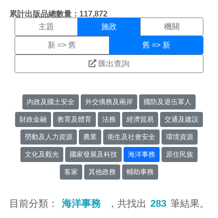
施政搜尋結果頁面
:::
累計出版品總數量：117,872
主題
施政
機關
新 => 舊
舊 => 新
匯出查詢
內政及國土安全
外交僑務及兩岸
國防及退伍軍人
財政金融
教育及體育
法務
經濟貿易
交通及建設
勞動及人力資源
農業
衛生及社會安全
環境資源
文化及觀光
國家發展及科技
海洋事務
原住民族
客家
其他政務
輔助事務
目前分類：
海洋事務
，共找出
283
筆結果。