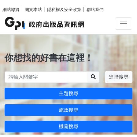
跳至主要內容區塊
網站導覽
│
關於本站
│
隱私權及安全政策
│
聯絡我們
你想找的好書在這裡！
搜尋
進階搜尋
主題搜尋
施政搜尋
機關搜尋