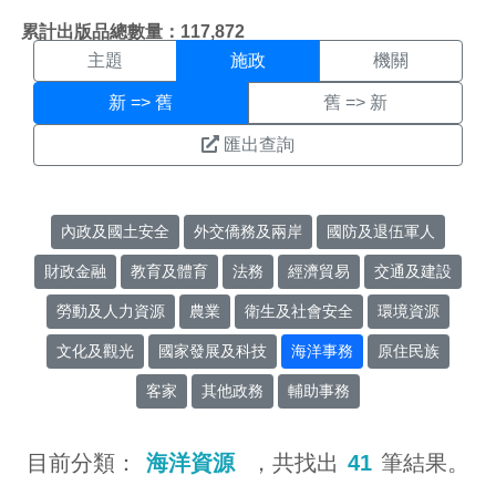
施政搜尋結果頁面
:::
累計出版品總數量：117,872
主題
施政
機關
新 => 舊
舊 => 新
匯出查詢
內政及國土安全
外交僑務及兩岸
國防及退伍軍人
財政金融
教育及體育
法務
經濟貿易
交通及建設
勞動及人力資源
農業
衛生及社會安全
環境資源
文化及觀光
國家發展及科技
海洋事務
原住民族
客家
其他政務
輔助事務
目前分類：
海洋資源
，共找出
41
筆結果。