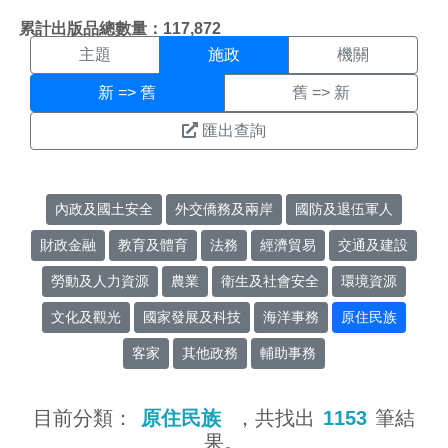
施政搜尋結果頁面
:::
累計出版品總數量：117,872
主題
施政
機關
新 => 舊
舊 => 新
匯出查詢
內政及國土安全
外交僑務及兩岸
國防及退伍軍人
財政金融
教育及體育
法務
經濟貿易
交通及建設
勞動及人力資源
農業
衛生及社會安全
環境資源
文化及觀光
國家發展及科技
海洋事務
原住民族
客家
其他政務
輔助事務
目前分類：
原住民族
，共找出
1153
筆結
果。