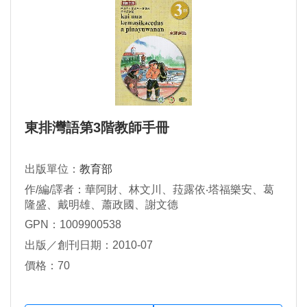
東排灣語第3階教師手冊
出版單位：
教育部
作/編/譯者：華阿財、林文川、菈露依‧塔福樂安、葛
隆盛、戴明雄、蕭政國、謝文德
GPN：1009900538
出版／創刊日期：2010-07
價格：70