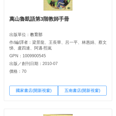
萬山魯凱語第3階教師手冊
出版單位：
教育部
作/編/譯者：梁景龍、王長華、呂一平、林惠娟、蔡文
悌、盧四連、阿邁‧熙嵐
GPN：1009900545
出版／創刊日期：2010-07
價格：70
國家書店(開新視窗)
五南書店(開新視窗)