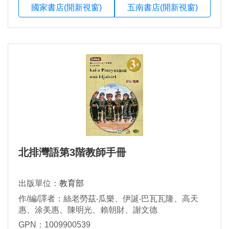
國家書店(開新視窗)
五南書店(開新視窗)
北排灣語第3階教師手冊
出版單位：
教育部
作/編/譯者：絲老勞茲‧瓜樂、伊誕‧巴瓦瓦隆、高天
惠、涂美惠、陳明光、賴朝財、謝文德
GPN：1009900539