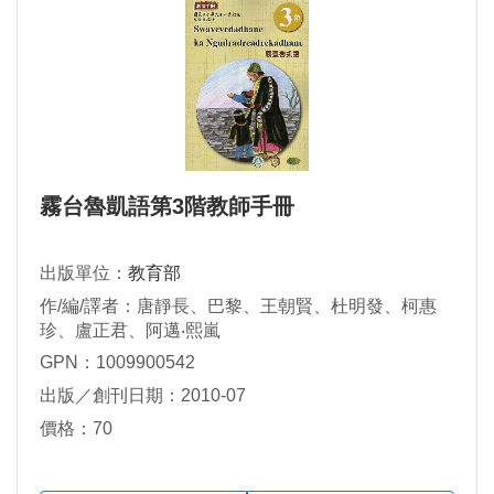
霧台魯凱語第3階教師手冊
出版單位：
教育部
作/編/譯者：唐靜長、巴黎、王朝賢、杜明發、柯惠
珍、盧正君、阿邁‧熙嵐
GPN：1009900542
出版／創刊日期：2010-07
價格：70