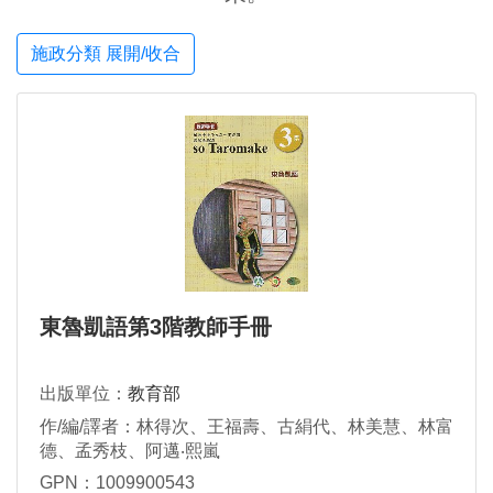
施政分類 展開/收合
東魯凱語第3階教師手冊
出版單位：
教育部
作/編/譯者：林得次、王福壽、古絹代、林美慧、林富
德、孟秀枝、阿邁‧熙嵐
GPN：1009900543