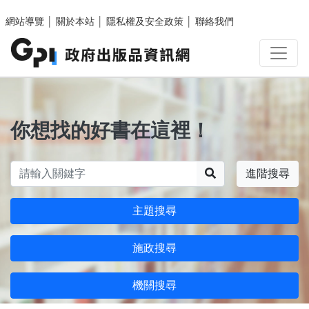
跳至主要內容區塊
網站導覽
│
關於本站
│
隱私權及安全政策
│
聯絡我們
你想找的好書在這裡！
搜尋
進階搜尋
主題搜尋
施政搜尋
機關搜尋