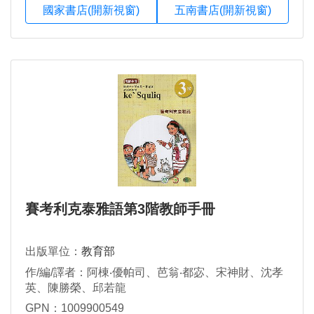
國家書店(開新視窗)
五南書店(開新視窗)
賽考利克泰雅語第3階教師手冊
出版單位：
教育部
作/編/譯者：阿棟‧優帕司、芭翁‧都宓、宋神財、沈孝
英、陳勝榮、邱若龍
GPN：1009900549