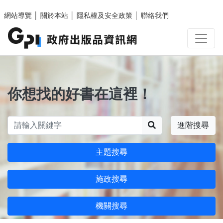
跳至主要內容區塊
網站導覽
│
關於本站
│
隱私權及安全政策
│
聯絡我們
你想找的好書在這裡！
搜尋
進階搜尋
主題搜尋
施政搜尋
機關搜尋