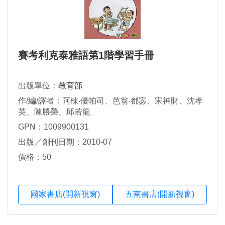
賽考利克泰雅語第1階學習手冊
出版單位：
教育部
作/編/譯者：阿棟‧優帕司、芭翁‧都宓、宋神財、沈孝
英、陳勝榮、邱若龍
GPN：1009900131
出版／創刊日期：2010-07
價格：50
國家書店(開新視窗)
五南書店(開新視窗)