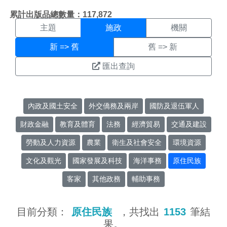
施政搜尋結果頁面
:::
累計出版品總數量：117,872
主題
施政
機關
新 => 舊
舊 => 新
匯出查詢
內政及國土安全
外交僑務及兩岸
國防及退伍軍人
財政金融
教育及體育
法務
經濟貿易
交通及建設
勞動及人力資源
農業
衛生及社會安全
環境資源
文化及觀光
國家發展及科技
海洋事務
原住民族
客家
其他政務
輔助事務
目前分類：
原住民族
，共找出
1153
筆結
果。