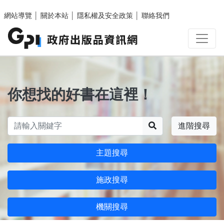
跳至主要內容區塊
網站導覽
│
關於本站
│
隱私權及安全政策
│
聯絡我們
你想找的好書在這裡！
搜尋
進階搜尋
主題搜尋
施政搜尋
機關搜尋