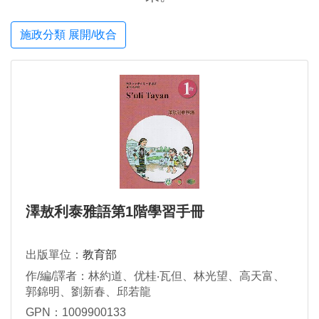
施政分類 展開/收合
澤敖利泰雅語第1階學習手冊
出版單位：
教育部
作/編/譯者：林約道、优桂‧瓦但、林光望、高天富、
郭錦明、劉新春、邱若龍
GPN：1009900133