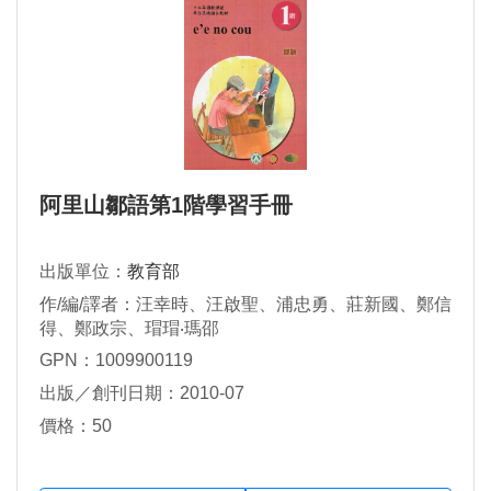
阿里山鄒語第1階學習手冊
出版單位：
教育部
作/編/譯者：汪幸時、汪啟聖、浦忠勇、莊新國、鄭信
得、鄭政宗、瑁瑁‧瑪邵
GPN：1009900119
出版／創刊日期：2010-07
價格：50