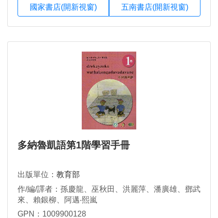
國家書店(開新視窗)
五南書店(開新視窗)
多納魯凱語第1階學習手冊
出版單位：
教育部
作/編/譯者：孫慶龍、巫秋田、洪麗萍、潘廣雄、鄧武
來、賴銀柳、阿邁‧熙嵐
GPN：1009900128