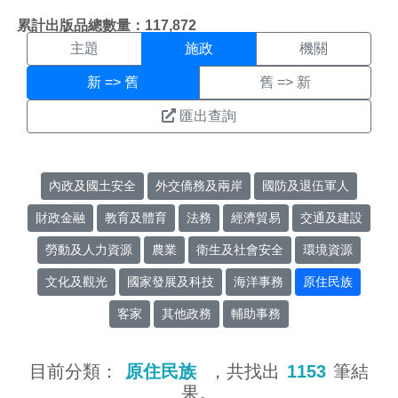
施政搜尋結果頁面
:::
累計出版品總數量：117,872
主題
施政
機關
新 => 舊
舊 => 新
匯出查詢
內政及國土安全
外交僑務及兩岸
國防及退伍軍人
財政金融
教育及體育
法務
經濟貿易
交通及建設
勞動及人力資源
農業
衛生及社會安全
環境資源
文化及觀光
國家發展及科技
海洋事務
原住民族
客家
其他政務
輔助事務
目前分類：
原住民族
，共找出
1153
筆結
果。