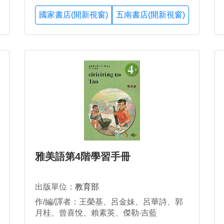
國家書店(開新視窗)
五南書店(開新視窗)
雅美語第4階學習手冊
出版單位：
教育部
作/編/譯者：王榮基、呂金妹、呂華詩、郭
月桂、曾喜悅、賴素英、傑勒‧吉藍