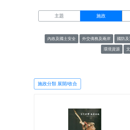
施政搜尋結果頁面
:::
主題
施政
內政及國土安全
外交僑務及兩岸
國防及
環境資源
施政分類 展開/收合