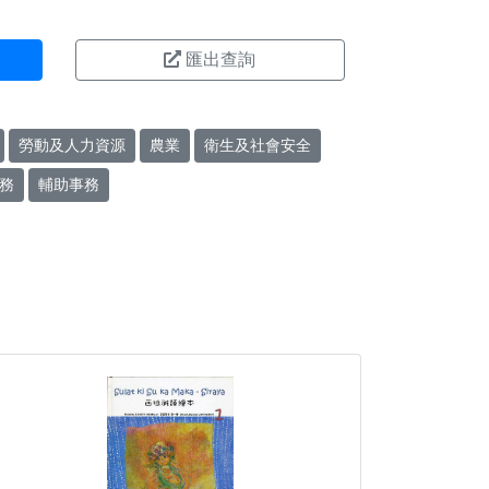
匯出查詢
勞動及人力資源
農業
衛生及社會安全
務
輔助事務