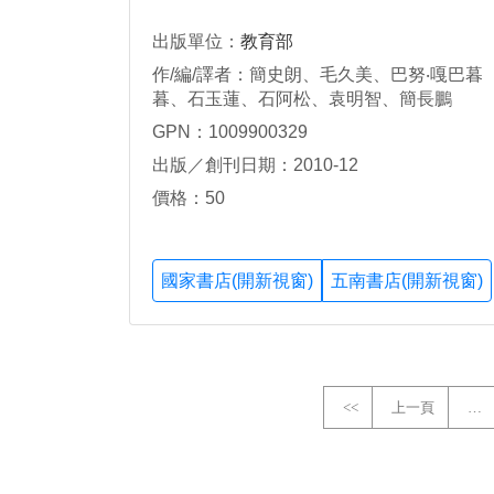
出版單位：
教育部
作/編/譯者：簡史朗、毛久美、巴努‧嘎巴暮
暮、石玉蓮、石阿松、袁明智、簡長鵬
GPN：1009900329
出版／創刊日期：2010-12
價格：50
國家書店(開新視窗)
五南書店(開新視窗)
<<
上一頁
…