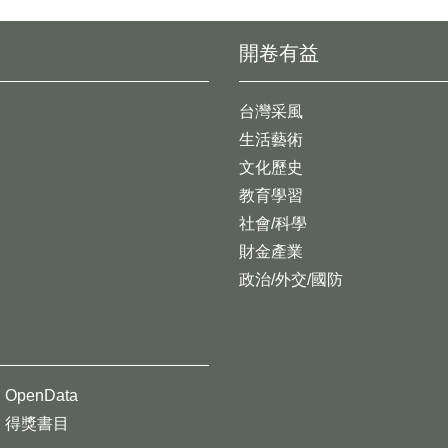
開卷有益
台灣采風
生活藝術
文化歷史
教育學習
社會/科學
財金產業
政治/外交/國防
OpenData
得獎書目