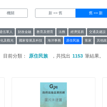
機關
新 => 舊
舊 => 新
退伍軍人
財政金融
教育及體育
法務
經濟貿易
交通及建設
文化及觀光
國家發展及科技
海洋事務
原住民族
客家
其他政
目前分類：
原住民族
，共找出
1153
筆結果。