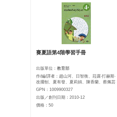
賽夏語第4階學習手冊
出版單位：
教育部
作/編/譯者：趙山河、日智衡、菈露‧打赫斯‧
改擺刨、夏有發、夏莉娟、陳香蘭、蔡佩芸
GPN：1009900327
出版／創刊日期：2010-12
價格：50