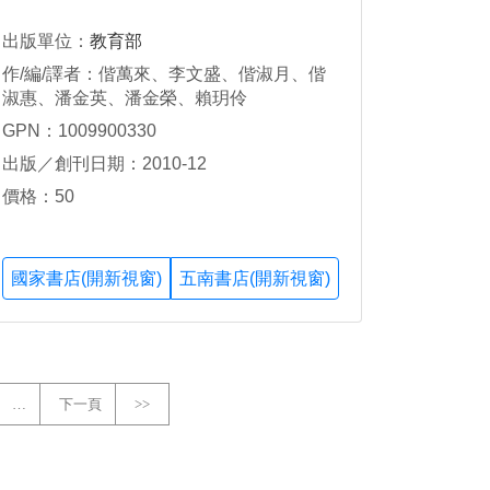
出版單位：
教育部
作/編/譯者：偕萬來、李文盛、偕淑月、偕
淑惠、潘金英、潘金榮、賴玥伶
GPN：1009900330
出版／創刊日期：2010-12
價格：50
國家書店(開新視窗)
五南書店(開新視窗)
…
下一頁
>>