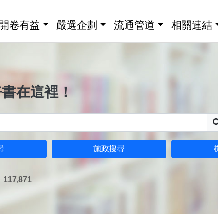
開卷有益
嚴選企劃
流通管道
相關連結
好書在這裡！
尋
施政搜尋
17,871