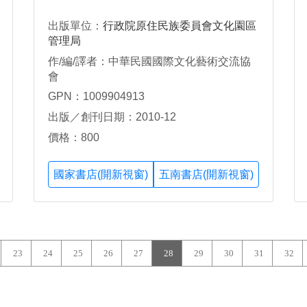
出版單位：
行政院原住民族委員會文化園區
管理局
作/編/譯者：中華民國國際文化藝術交流協
會
GPN：1009904913
出版／創刊日期：2010-12
價格：800
國家書店(開新視窗)
五南書店(開新視窗)
23
24
25
26
27
28
29
30
31
32