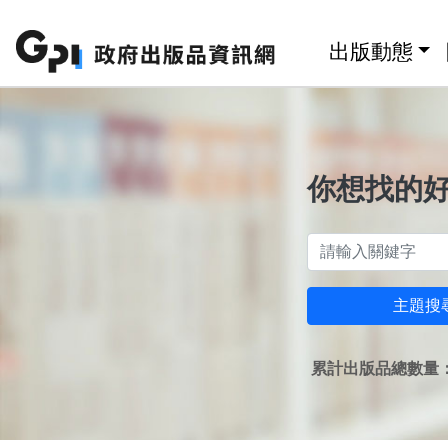
跳至主要內容區塊
:::
出版動態
你想找的
主題搜
累計出版品總數量：1