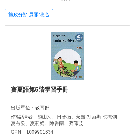
施政分類 展開/收合
賽夏語第5階學習手冊
出版單位：
教育部
作/編/譯者：趙山河、日智衡、菈露‧打赫斯‧改擺刨、
夏有發、夏莉娟、陳香蘭、蔡佩芸
GPN：1009901634