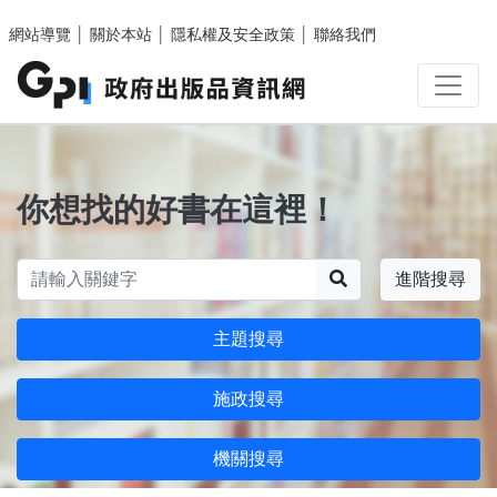
跳至主要內容區塊
網站導覽
│
關於本站
│
隱私權及安全政策
│
聯絡我們
你想找的好書在這裡！
搜尋
進階搜尋
主題搜尋
施政搜尋
機關搜尋