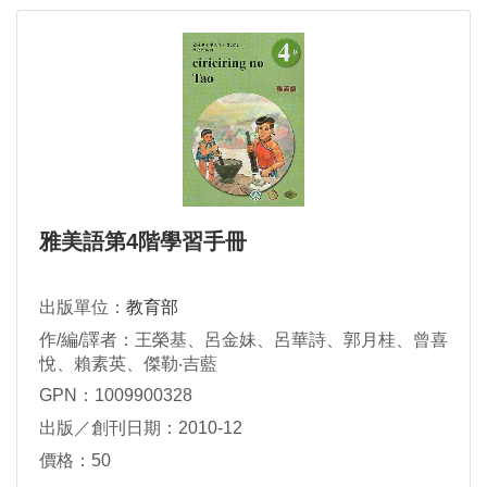
雅美語第4階學習手冊
出版單位：
教育部
作/編/譯者：王榮基、呂金妹、呂華詩、郭月桂、曾喜
悅、賴素英、傑勒‧吉藍
GPN：1009900328
出版／創刊日期：2010-12
價格：50