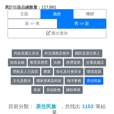
施政搜尋結果頁面
:::
累計出版品總數量：117,881
主題
施政
機關
新 => 舊
舊 => 新
匯出查詢
內政及國土安全
外交僑務及兩岸
國防及退伍軍人
財政金融
教育及體育
法務
經濟貿易
交通及建設
勞動及人力資源
農業
衛生及社會安全
環境資源
文化及觀光
國家發展及科技
海洋事務
原住民族
客家
其他政務
輔助事務
目前分類：
原住民族
，共找出
1153
筆結
果。