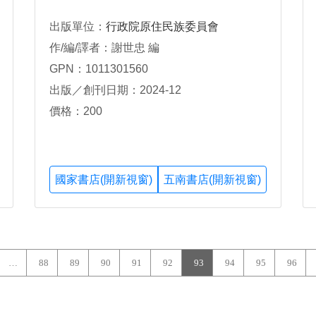
出版單位：
行政院原住民族委員會
作/編/譯者：謝世忠 編
GPN：1011301560
出版／創刊日期：2024-12
價格：200
國家書店(開新視窗)
五南書店(開新視窗)
…
88
89
90
91
92
93
94
95
96