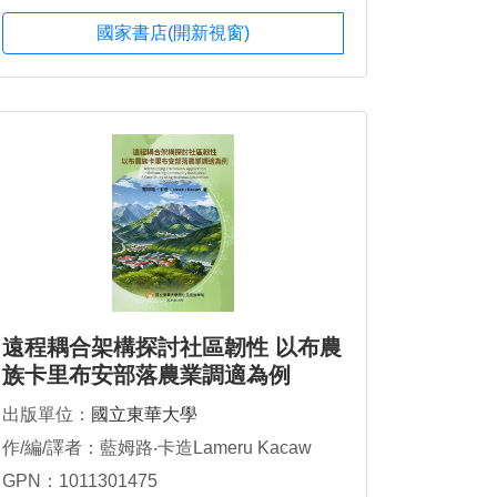
國家書店(開新視窗)
遠程耦合架構探討社區韌性 以布農
族卡里布安部落農業調適為例
出版單位：
國立東華大學
作/編/譯者：藍姆路‧卡造Lameru Kacaw
GPN：1011301475