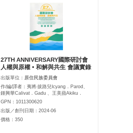
27TH ANNIVERSARY國際研討會
人權與原權 • 和解與共生 會議實錄
出版單位：
原住民族委員會
作/編/譯者：夷將‧拔路兒Icyang．Parod、
鍾興華Calivat．Gadu 、王美蘋Akiku．
Haisum、雅柏甦詠．博伊哲努
GPN：1011300620
Yapasuyongʉ．Poiconʉ、洪玲、曾興中、
出版／創刊日期：2024-06
莎韻．斗夙Sayun．Tosu、李政專、梁瑋
價格：350