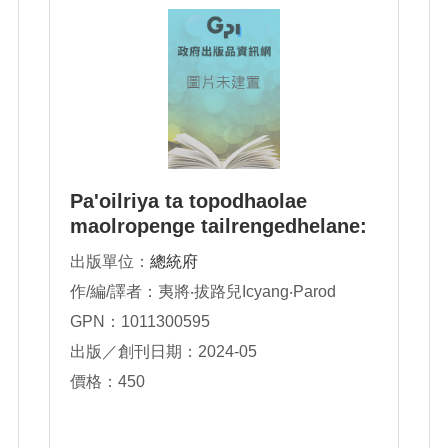
Pa'oilriya ta topodhaolae
maolropenge tailrengedhelane:
Cong ton ho ta ecenge kaocaae
出版單位：
總統府
Irikisi'i ta k
作/編/譯者：夷將‧拔路兒Icyang‧Parod
GPN：1011300595
出版／創刊日期：2024-05
價格：450