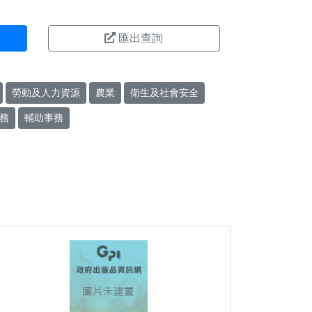
匯出查詢
勞動及人力資源
農業
衛生及社會安全
務
輔助事務