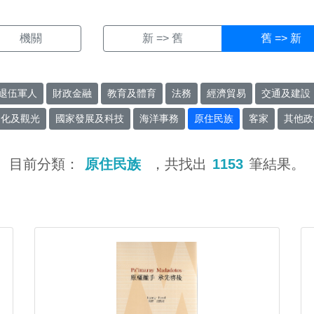
機關
新 => 舊
舊 => 新
退伍軍人
財政金融
教育及體育
法務
經濟貿易
交通及建設
文化及觀光
國家發展及科技
海洋事務
原住民族
客家
其他政
目前分類：
原住民族
，共找出
1153
筆結果。