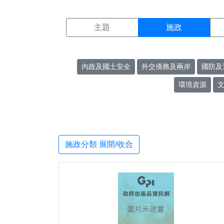
施政搜尋結果頁面
:::
主題
施政
內政及國土安全
外交僑務及兩岸
國防及
環境資源
施政分類 展開/收合