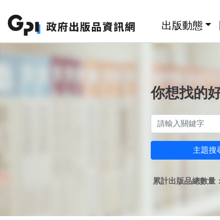
跳至主要內容區塊
:::
出版動態
你想找的
主題搜
累計出版品總數量：1