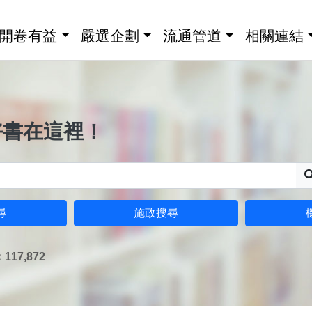
開卷有益
嚴選企劃
流通管道
相關連結
好書在這裡！
尋
施政搜尋
17,872