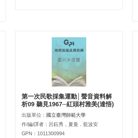
第一次民歌採集運動│聲音資料解
析09 聽見1967─紅頭村雅美(達悟)
族
出版單位：
國立臺灣師範大學
作/編/譯者：呂鈺秀，夏曼．藍波安
GPN：1011300994