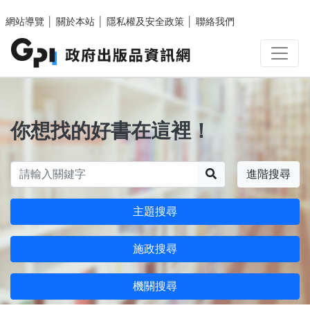
跳至主要內容區塊
網站導覽
│
關於本站
│
隱私權及安全政策
│
聯絡我們
你想找的好書在這裡！
搜尋
進階搜尋
主題搜尋
施政搜尋
機關搜尋