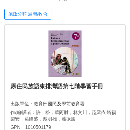
施政分類 展開/收合
原住民族語東排灣語第七階學習手冊
出版單位：
教育部國民及學前教育署
作/編/譯者：許 松，華阿財，林文川，菈露依‧塔福
樂安，葛隆盛，戴明雄，蕭振國
GPN：1010501179