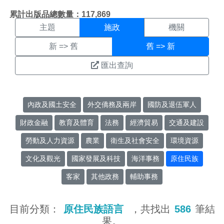
施政搜尋結果頁面
:::
累計出版品總數量：117,869
主題
施政
機關
新 => 舊
舊 => 新
匯出查詢
內政及國土安全
外交僑務及兩岸
國防及退伍軍人
財政金融
教育及體育
法務
經濟貿易
交通及建設
勞動及人力資源
農業
衛生及社會安全
環境資源
文化及觀光
國家發展及科技
海洋事務
原住民族
客家
其他政務
輔助事務
目前分類：
原住民族語言
，共找出
586
筆結
果。