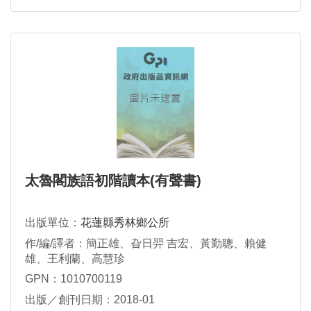
太魯閣族語初階讀本(有聲書)
出版單位：
花蓮縣秀林鄉公所
作/編/譯者：簡正雄、旮日羿 吉宏、黃勤聰、賴健
雄、王利蘭、高慧珍
GPN：1010700119
出版／創刊日期：2018-01