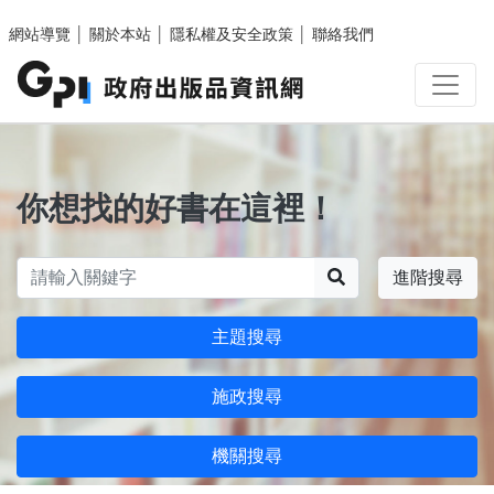
跳至主要內容區塊
網站導覽
│
關於本站
│
隱私權及安全政策
│
聯絡我們
你想找的好書在這裡！
搜尋
進階搜尋
主題搜尋
施政搜尋
機關搜尋