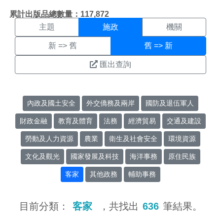
施政搜尋結果頁面
:::
累計出版品總數量：117,872
主題
施政
機關
新 => 舊
舊 => 新
匯出查詢
內政及國土安全
外交僑務及兩岸
國防及退伍軍人
財政金融
教育及體育
法務
經濟貿易
交通及建設
勞動及人力資源
農業
衛生及社會安全
環境資源
文化及觀光
國家發展及科技
海洋事務
原住民族
客家
其他政務
輔助事務
目前分類：
客家
，共找出
636
筆結果。