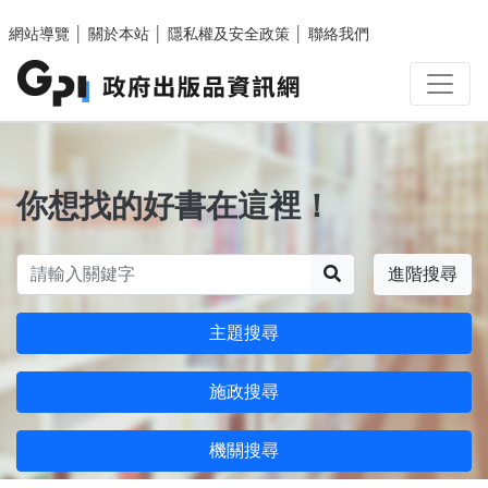
跳至主要內容區塊
網站導覽
│
關於本站
│
隱私權及安全政策
│
聯絡我們
你想找的好書在這裡！
搜尋
進階搜尋
主題搜尋
施政搜尋
機關搜尋