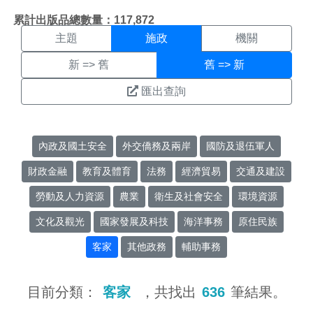
施政搜尋結果頁面
:::
累計出版品總數量：117,872
主題
施政
機關
新 => 舊
舊 => 新
匯出查詢
內政及國土安全
外交僑務及兩岸
國防及退伍軍人
財政金融
教育及體育
法務
經濟貿易
交通及建設
勞動及人力資源
農業
衛生及社會安全
環境資源
文化及觀光
國家發展及科技
海洋事務
原住民族
客家
其他政務
輔助事務
目前分類：
客家
，共找出
636
筆結果。