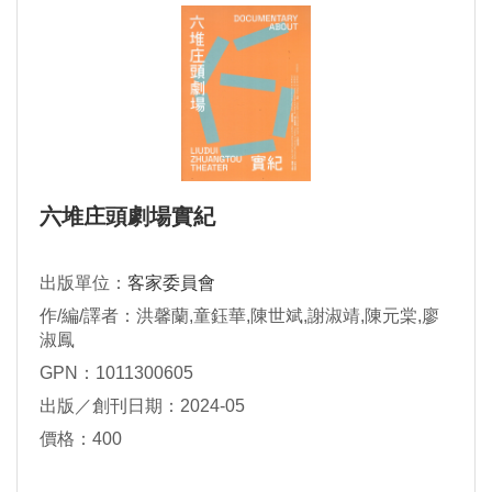
六堆庄頭劇場實紀
出版單位：
客家委員會
作/編/譯者：洪馨蘭,童鈺華,陳世斌,謝淑靖,陳元棠,廖
淑鳳
GPN：1011300605
出版／創刊日期：2024-05
價格：400