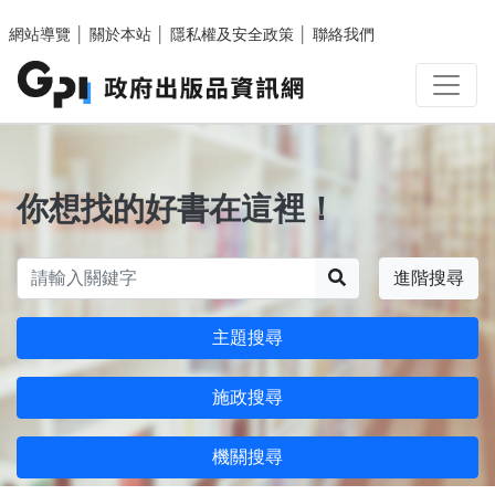
跳至主要內容區塊
網站導覽
│
關於本站
│
隱私權及安全政策
│
聯絡我們
你想找的好書在這裡！
搜尋
進階搜尋
主題搜尋
施政搜尋
機關搜尋