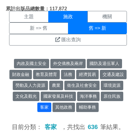
施政搜尋結果頁面
:::
累計出版品總數量：117,872
主題
施政
機關
新 => 舊
舊 => 新
匯出查詢
內政及國土安全
外交僑務及兩岸
國防及退伍軍人
財政金融
教育及體育
法務
經濟貿易
交通及建設
勞動及人力資源
農業
衛生及社會安全
環境資源
文化及觀光
國家發展及科技
海洋事務
原住民族
客家
其他政務
輔助事務
目前分類：
客家
，共找出
636
筆結果。