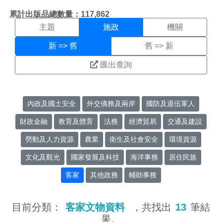
施政搜尋結果頁面
:::
累計出版品總數量：117,862
主題
施政
機關
新 => 舊
舊 => 新
匯出查詢
內政及國土安全
外交僑務及兩岸
國防及退伍軍人
財政金融
教育及體育
法務
經濟貿易
交通及建設
勞動及人力資源
農業
衛生及社會安全
環境資源
文化及觀光
國家發展及科技
海洋事務
原住民族
客家
其他政務
輔助事務
目前分類：
客家文物資料
，共找出
13
筆結
果。