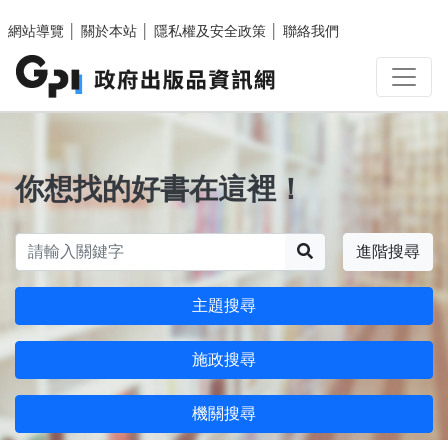
跳至主要內容區塊
網站導覽
│
關於本站
│
隱私權及安全政策
│
聯絡我們
你想找的好書在這裡！
搜尋
進階搜尋
主題搜尋
施政搜尋
機關搜尋