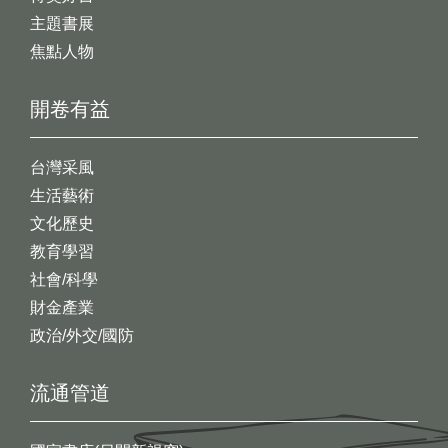
主題書展
焦點人物
開卷有益
台灣采風
生活藝術
文化歷史
教育學習
社會/科學
財金產業
政治/外交/國防
流通管道