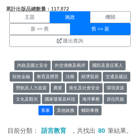
施政搜尋結果頁面
:::
累計出版品總數量：117,872
主題
施政
機關
新 => 舊
舊 => 新
匯出查詢
內政及國土安全
外交僑務及兩岸
國防及退伍軍人
財政金融
教育及體育
法務
經濟貿易
交通及建設
勞動及人力資源
農業
衛生及社會安全
環境資源
文化及觀光
國家發展及科技
海洋事務
原住民族
客家
其他政務
輔助事務
目前分類：
語言教育
，共找出
80
筆結果。