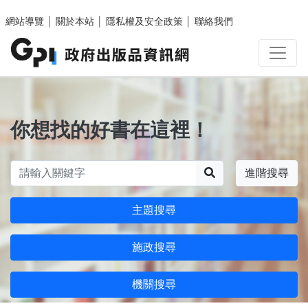
跳至主要內容區塊
網站導覽
│
關於本站
│
隱私權及安全政策
│
聯絡我們
你想找的好書在這裡！
搜尋
進階搜尋
主題搜尋
施政搜尋
機關搜尋