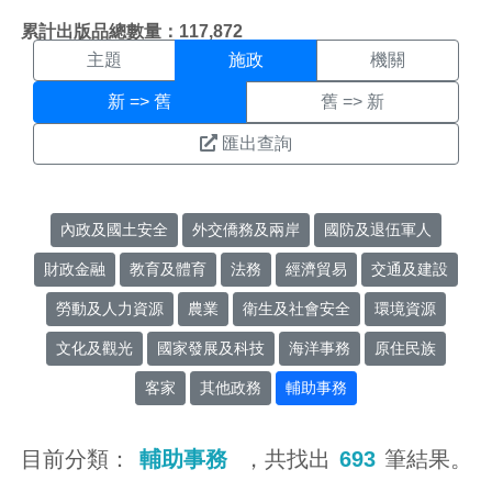
施政搜尋結果頁面
:::
累計出版品總數量：117,872
主題
施政
機關
新 => 舊
舊 => 新
匯出查詢
內政及國土安全
外交僑務及兩岸
國防及退伍軍人
財政金融
教育及體育
法務
經濟貿易
交通及建設
勞動及人力資源
農業
衛生及社會安全
環境資源
文化及觀光
國家發展及科技
海洋事務
原住民族
客家
其他政務
輔助事務
目前分類：
輔助事務
，共找出
693
筆結果。