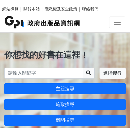
跳至主要內容區塊
網站導覽
│
關於本站
│
隱私權及安全政策
│
聯絡我們
你想找的好書在這裡！
搜尋
進階搜尋
主題搜尋
施政搜尋
機關搜尋