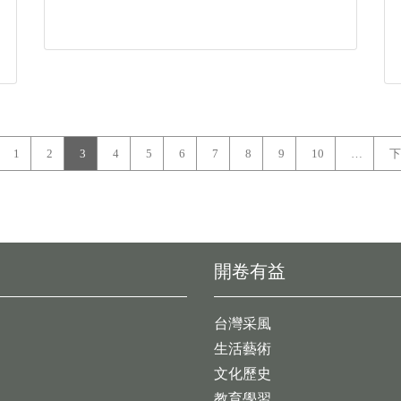
1
2
3
4
5
6
7
8
9
10
…
下
開卷有益
台灣采風
生活藝術
文化歷史
教育學習