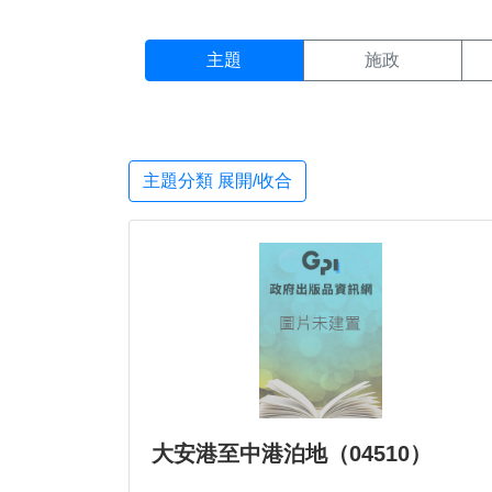
主題搜尋結果頁面
:::
主題
施政
主題分類 展開/收合
大安港至中港泊地（04510）