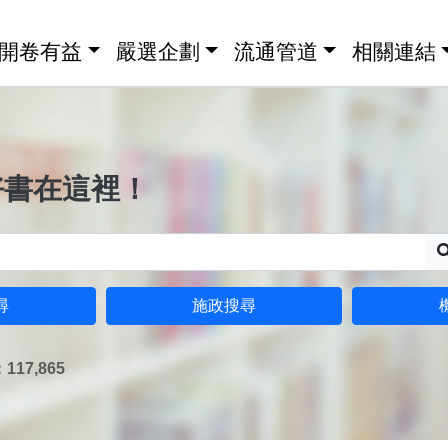
開卷有益
嚴選企劃
流通管道
相關連結
好書在這裡！
尋
施政搜尋
17,865