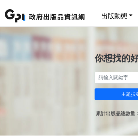
跳至主要內容區塊
:::
出版動態
你想找的
主題搜
累計出版品總數量：1