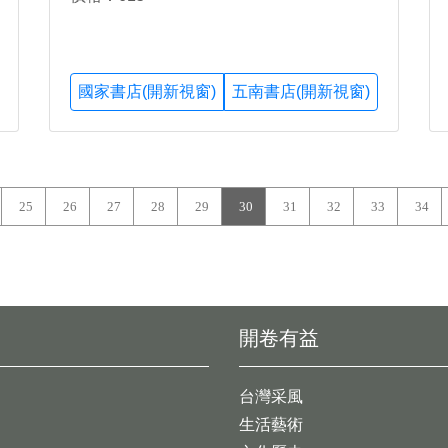
國家書店(開新視窗)
五南書店(開新視窗)
25
26
27
28
29
30
31
32
33
34
開卷有益
台灣采風
生活藝術