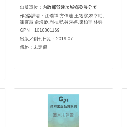
出版單位：
內政部營建署城鄉發展分署
作/編/譯者：江瑞祥,方偉達,王筱雯,林幸助,
謝杏慧,俞海齡,周柏宏,吳秀婷,陳柏宇,林奕
萱,洪嘉妤,林奕萱,吳昀融,陳禹彤
GPN：1010801169
出版／創刊日期：2019-07
價格：未定價