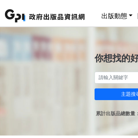
跳至主要內容區塊
:::
出版動態
你想找的
主題搜
累計出版品總數量：1