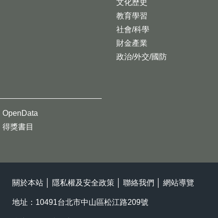
文化歷史
教育學習
社會/科學
財金產業
政治/外交/國防
OpenData
得獎書目
關於本站
│
隱私權及安全政策
│
聯絡我們
│
網站導覽
地址：10491台北市中山區松江路209號