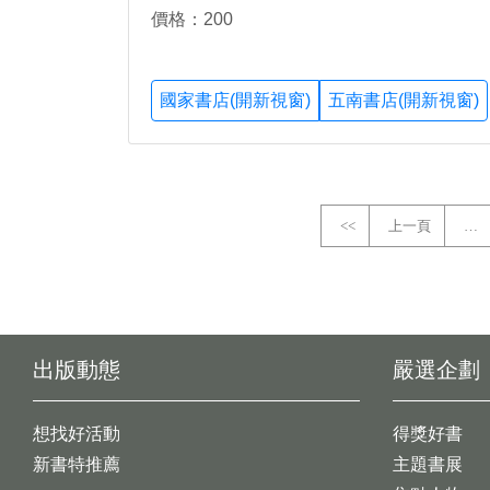
價格：200
國家書店(開新視窗)
五南書店(開新視窗)
<<
上一頁
…
出版動態
嚴選企劃
想找好活動
得獎好書
新書特推薦
主題書展