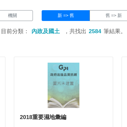
機關
新 => 舊
舊 => 新
目前分類：
內政及國土
，共找出
2584
筆結果。
2018重要濕地彙編