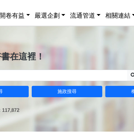
開卷有益
嚴選企劃
流通管道
相關連結
好書在這裡！
尋
施政搜尋
17,872