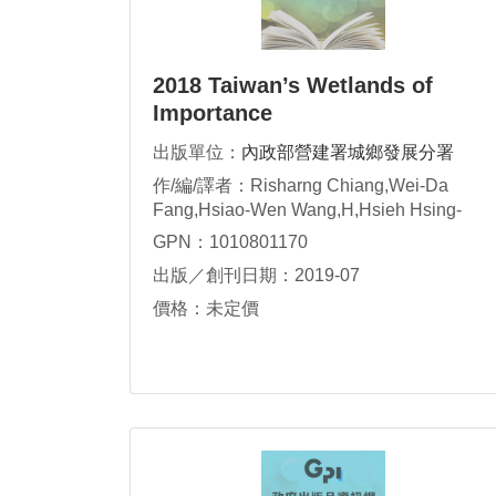
2018 Taiwan’s Wetlands of
Importance
出版單位：
內政部營建署城鄉發展分署
作/編/譯者：Risharng Chiang,Wei-Da
Fang,Hsiao-Wen Wang,H,Hsieh Hsing-
Hui,Hai-Ling Yu,Po-Hung Chou,Hsiu Ting
GPN：1010801170
Wu,Po-Yu Chen,Devin Yun-Jung Wu,Yi-jen
出版／創刊日期：2019-07
Lee,Yi-Shuan Lin,Chia-Yu Hung,Chen Yu
Tung
價格：未定價