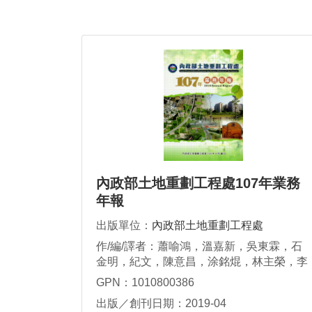
內政部土地重劃工程處107年業務
年報
出版單位：
內政部土地重劃工程處
作/編/譯者：蕭喻鴻，溫嘉新，吳東霖，石
金明，紀文，陳意昌，涂銘焜，林主榮，李
鳳英，李金松，許旭助
GPN：1010800386
出版／創刊日期：2019-04