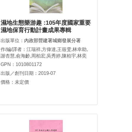
濕地生態樂游趣 :105年度國家重要
濕地保育行動計畫成果專輯
出版單位：
內政部營建署城鄉發展分署
作/編/譯者：江瑞祥,方偉達,王筱雯,林幸助,
謝杏慧,俞海齡,周柏宏,吳秀婷,陳柏宇,林奕
萱,洪嘉妤,林奕萱,吳昀融,陳禹彤
GPN：1010801172
出版／創刊日期：2019-07
價格：未定價