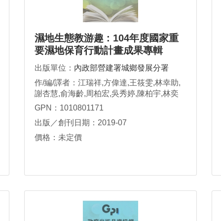
濕地生態教游趣 : 104年度國家重
要濕地保育行動計畫成果專輯
出版單位：
內政部營建署城鄉發展分署
作/編/譯者：江瑞祥,方偉達,王筱雯,林幸助,
謝杏慧,俞海齡,周柏宏,吳秀婷,陳柏宇,林奕
萱,洪嘉妤,陳禹彤
GPN：1010801171
出版／創刊日期：2019-07
價格：未定價