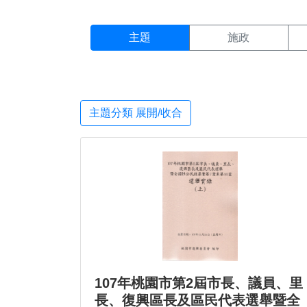
主題搜尋結果頁面
:::
主題
施政
主題分類 展開/收合
107年桃園市第2屆市長、議員、里
長、復興區長及區民代表選舉暨全