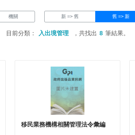
機關
新 => 舊
舊 => 新
目前分類：
入出境管理
，共找出
8
筆結果。
移民業務機構相關管理法令彙編