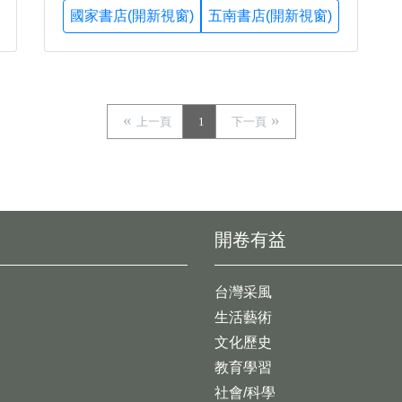
國家書店(開新視窗)
五南書店(開新視窗)
上一頁
1
下一頁
開卷有益
台灣采風
生活藝術
文化歷史
教育學習
社會/科學