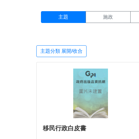
主題搜尋結果頁面
:::
主題
施政
主題分類 展開/收合
移民行政白皮書