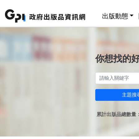
跳至主要內容區塊
:::
出版動態
你想找的
主題搜
累計出版品總數量：1