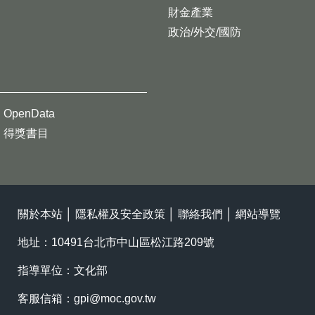
財金產業
政治/外交/國防
OpenData
得獎書目
關於本站
│
隱私權及安全政策
│
聯絡我們
│
網站導覽
地址：10491台北市中山區松江路209號
指導單位：文化部
客服信箱：
gpi@moc.gov.tw