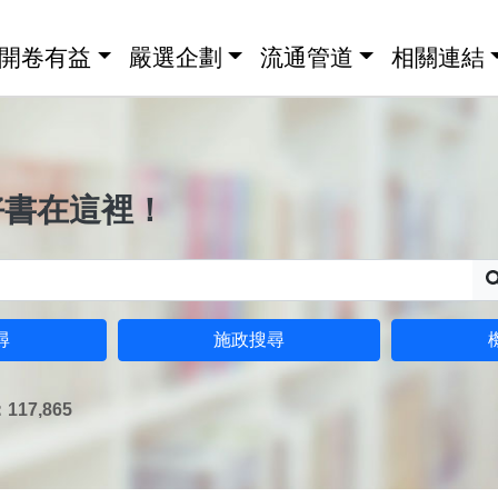
開卷有益
嚴選企劃
流通管道
相關連結
好書在這裡！
尋
施政搜尋
17,865