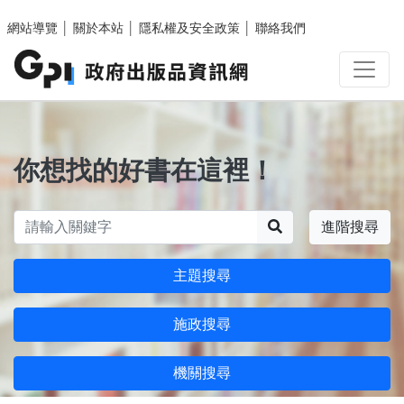
跳至主要內容區塊
網站導覽
│
關於本站
│
隱私權及安全政策
│
聯絡我們
你想找的好書在這裡！
搜尋
進階搜尋
主題搜尋
施政搜尋
機關搜尋