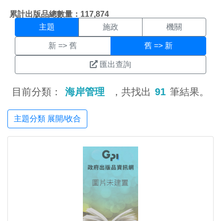
主題搜尋結果頁面
:::
累計出版品總數量：117,874
主題
施政
機關
新 => 舊
舊 => 新
匯出查詢
目前分類：
海岸管理
，共找出
91
筆結果。
主題分類 展開/收合