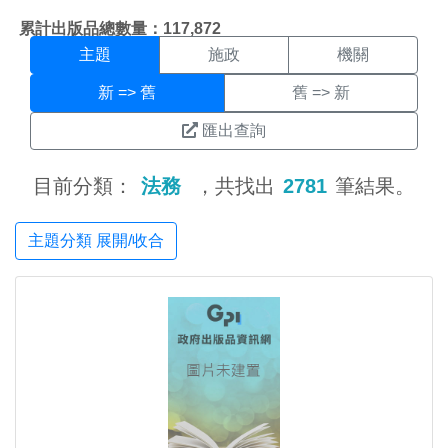
主題搜尋結果頁面
:::
累計出版品總數量：117,872
主題
施政
機關
新 => 舊
舊 => 新
匯出查詢
目前分類：
法務
，共找出
2781
筆結果。
主題分類 展開/收合