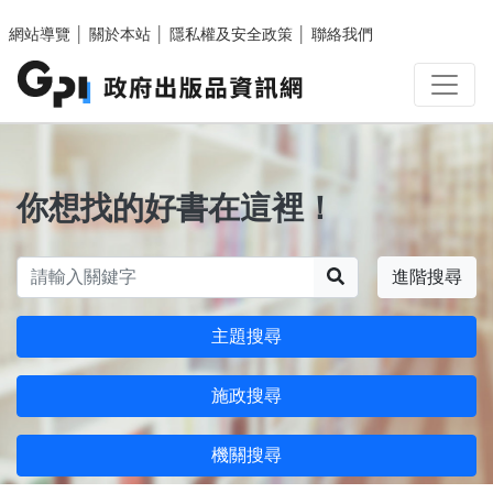
跳至主要內容區塊
網站導覽
│
關於本站
│
隱私權及安全政策
│
聯絡我們
你想找的好書在這裡！
搜尋
進階搜尋
主題搜尋
施政搜尋
機關搜尋