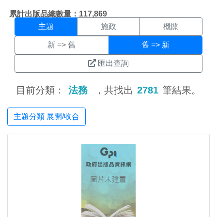
主題搜尋結果頁面
:::
累計出版品總數量：117,869
主題
施政
機關
新 => 舊
舊 => 新
匯出查詢
目前分類：
法務
，共找出
2781
筆結果。
主題分類 展開/收合