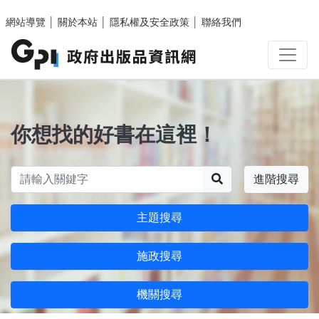
跳至主要內容區塊
網站導覽
│
關於本站
│
隱私權及安全政策
│
聯絡我們
你想找的好書在這裡！
搜尋
進階搜尋
主題搜尋
施政搜尋
機關搜尋