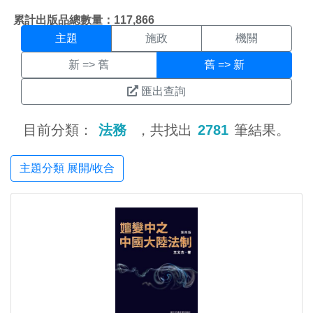
主題搜尋結果頁面
:::
累計出版品總數量：117,866
主題
施政
機關
新 => 舊
舊 => 新
匯出查詢
目前分類：
法務
，共找出
2781
筆結果。
主題分類 展開/收合