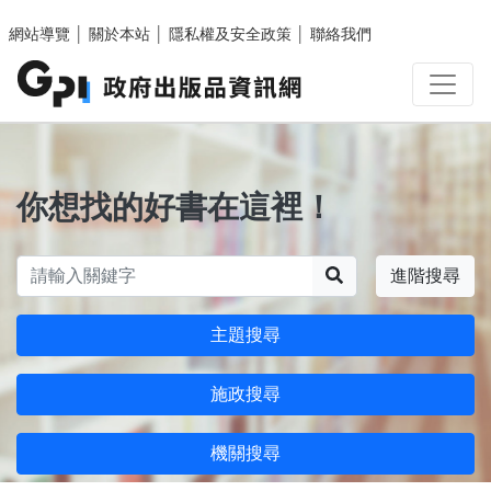
跳至主要內容區塊
網站導覽
│
關於本站
│
隱私權及安全政策
│
聯絡我們
你想找的好書在這裡！
搜尋
進階搜尋
主題搜尋
施政搜尋
機關搜尋