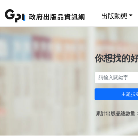
跳至主要內容區塊
:::
出版動態
你想找的
主題搜
累計出版品總數量：1