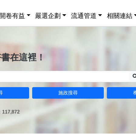
開卷有益
嚴選企劃
流通管道
相關連結
好書在這裡！
尋
施政搜尋
17,872