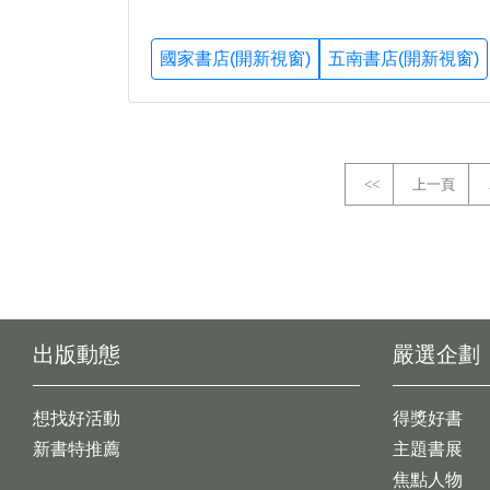
國家書店(開新視窗)
五南書店(開新視窗)
<<
上一頁
出版動態
嚴選企劃
想找好活動
得獎好書
新書特推薦
主題書展
焦點人物