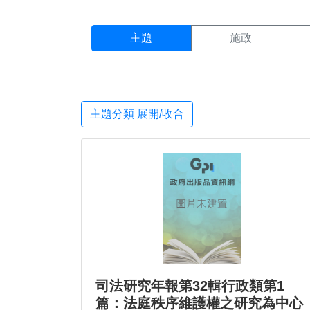
主題搜尋結果頁面
:::
主題
施政
主題分類 展開/收合
司法研究年報第32輯行政類第1
篇：法庭秩序維護權之研究為中心