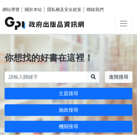
跳至主要內容區塊
網站導覽
│
關於本站
│
隱私權及安全政策
│
聯絡我們
你想找的好書在這裡！
搜尋
進階搜尋
主題搜尋
施政搜尋
機關搜尋