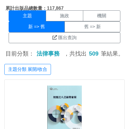
主題搜尋結果頁面
:::
累計出版品總數量：117,867
主題
施政
機關
新 => 舊
舊 => 新
匯出查詢
目前分類：
法律事務
，共找出
509
筆結果。
主題分類 展開/收合