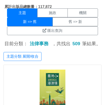
主題搜尋結果頁面
:::
累計出版品總數量：117,872
主題
施政
機關
新 => 舊
舊 => 新
匯出查詢
目前分類：
法律事務
，共找出
509
筆結果。
主題分類 展開/收合