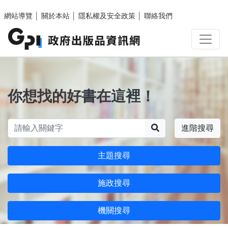
跳至主要內容區塊
網站導覽
│
關於本站
│
隱私權及安全政策
│
聯絡我們
你想找的好書在這裡！
搜尋
進階搜尋
主題搜尋
施政搜尋
機關搜尋