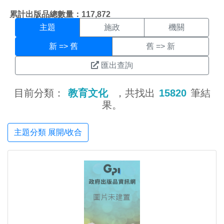
主題搜尋結果頁面
:::
累計出版品總數量：117,872
主題
施政
機關
新 => 舊
舊 => 新
匯出查詢
目前分類：
教育文化
，共找出
15820
筆結
果。
主題分類 展開/收合