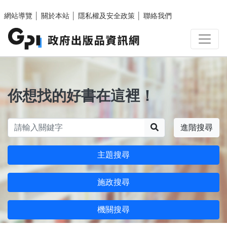
跳至主要內容區塊
網站導覽
│
關於本站
│
隱私權及安全政策
│
聯絡我們
你想找的好書在這裡！
搜尋
進階搜尋
主題搜尋
施政搜尋
機關搜尋