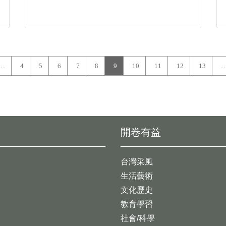
…
4
5
6
7
8
9
10
11
12
13
開卷有益
台灣采風
生活藝術
文化歷史
教育學習
社會/科學