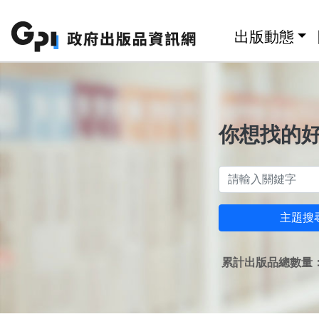
跳至主要內容區塊
:::
出版動態
你想找的
主題搜
累計出版品總數量：1