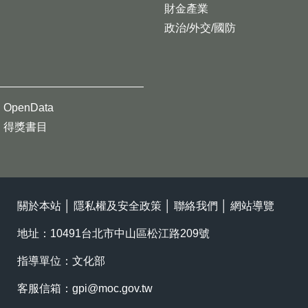
財金產業
政治/外交/國防
OpenData
得獎書目
關於本站
│
隱私權及安全政策
│
聯絡我們
│
網站導覽
地址：10491台北市中山區松江路209號
指導單位：文化部
客服信箱：
gpi@moc.gov.tw