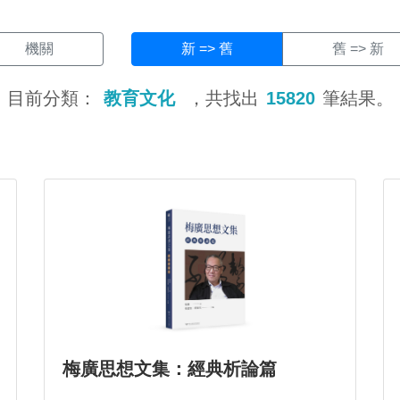
機關
新 => 舊
舊 => 新
目前分類：
教育文化
，共找出
15820
筆結果。
梅廣思想文集：經典析論篇