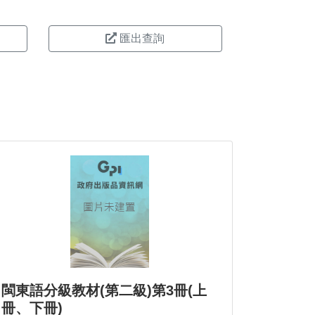
匯出查詢
閩東語分級教材(第二級)第3冊(上
冊、下冊)