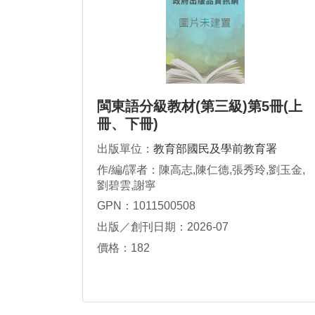
閩東語分級教材(第三級)第5冊(上
冊、下冊)
出版單位：
教育部國民及學前教育署
作/編/譯者：陳高志,陳仁德,張秀玲,劉玉金,
劉碧雲,謝寧
GPN：1011500508
出版／創刊日期：2026-07
價格：182