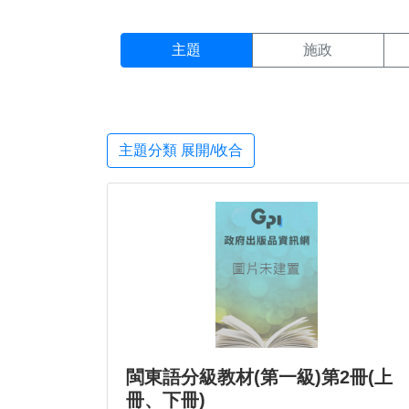
主題搜尋結果頁面
:::
主題
施政
主題分類 展開/收合
閩東語分級教材(第一級)第2冊(上
冊、下冊)