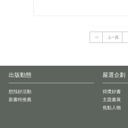
<<
上一頁
出版動態
嚴選企劃
想找好活動
得獎好書
新書特推薦
主題書展
焦點人物