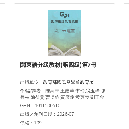
閩東語分級教材(第四級)第7冊
出版單位：
教育部國民及學前教育署
作/編/譯者：陳高志,王建華,李玲,翁玉峰,陳
長柏,陳益貴,曹博鈞,賀廣義,黃英琴,劉玉金,
劉玉蓮,劉宏文,劉碧雲,鄭惠琴
GPN：1011500510
出版／創刊日期：2026-07
價格：109