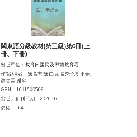
閩東語分級教材(第三級)第6冊(上
冊、下冊)
出版單位：
教育部國民及學前教育署
作/編/譯者：陳高志,陳仁德,張秀玲,劉玉金,
劉碧雲,謝寧
GPN：1011500509
出版／創刊日期：2026-07
價格：164