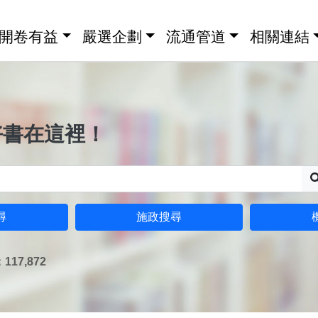
開卷有益
嚴選企劃
流通管道
相關連結
好書在這裡！
尋
施政搜尋
17,872