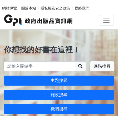
跳至主要內容區塊
網站導覽
│
關於本站
│
隱私權及安全政策
│
聯絡我們
你想找的好書在這裡！
搜尋
進階搜尋
主題搜尋
施政搜尋
機關搜尋