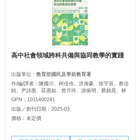
高中社會領域跨科共備與協同教學的實踐
出版單位：
教育部國民及學前教育署
作/編/譯者：陳國川、柯佳伶、洪偉豪、徐宇辰、蔡佳
純、尹詩惠、莊惠如、曾月吟、游振明、蔡銘晃、林
欣蓉、張哲維、張祐綸（陳國川 主編）
GPN：1011400241
出版／創刊日期：2025-03
價格：未定價