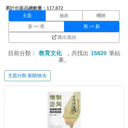
主題搜尋結果頁面
:::
累計出版品總數量：117,872
主題
施政
機關
新 => 舊
舊 => 新
匯出查詢
目前分類：
教育文化
，共找出
15820
筆結
果。
主題分類 展開/收合