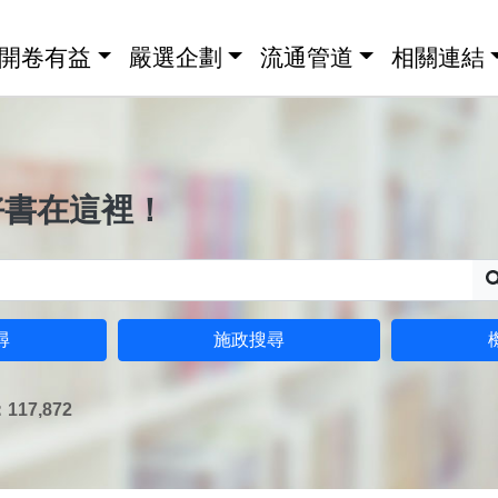
開卷有益
嚴選企劃
流通管道
相關連結
好書在這裡！
尋
施政搜尋
17,872