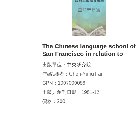
The Chinese language school of
San Francisco in relation to
family integration and cultural
出版單位：
中央研究院
identity
作/編/譯者：Chen-Yung Fan
GPN：1007000086
出版／創刊日期：1981-12
價格：200