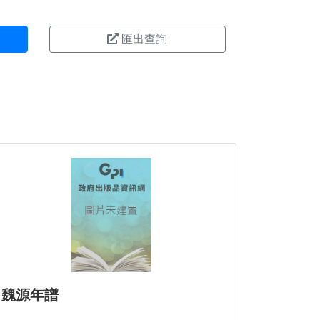
匯出查詢
魏源年譜