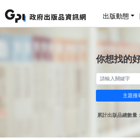
跳至主要內容區塊
:::
出版動態
你想找的
主題搜
累計出版品總數量：1