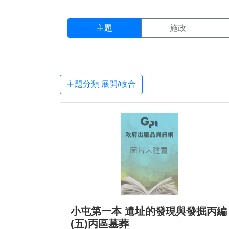
主題搜尋結果頁面
:::
主題
施政
主題分類 展開/收合
小屯第一本 遺址的發現與發掘丙編
(五)丙區墓葬