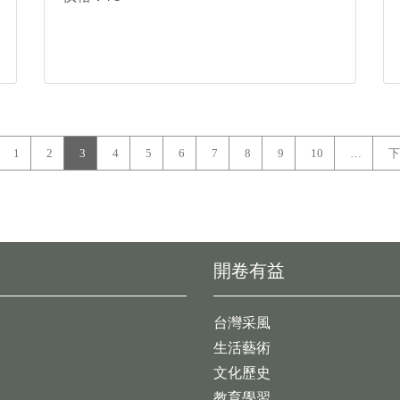
1
2
3
4
5
6
7
8
9
10
…
下
開卷有益
台灣采風
生活藝術
文化歷史
教育學習