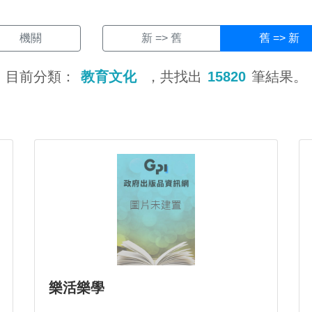
機關
新 => 舊
舊 => 新
目前分類：
教育文化
，共找出
15820
筆結果。
樂活樂學