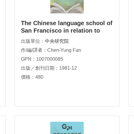
The Chinese language school of
San Francisco in relation to
family integration and cultural
出版單位：
中央研究院
identity
作/編/譯者：Chen-Yung Fan
GPN：1007000085
出版／創刊日期：1981-12
價格：480