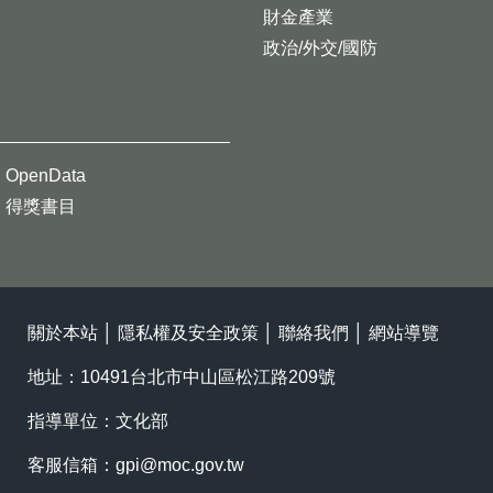
財金產業
政治/外交/國防
OpenData
得獎書目
關於本站
│
隱私權及安全政策
│
聯絡我們
│
網站導覽
地址：10491台北市中山區松江路209號
指導單位：文化部
客服信箱：
gpi@moc.gov.tw