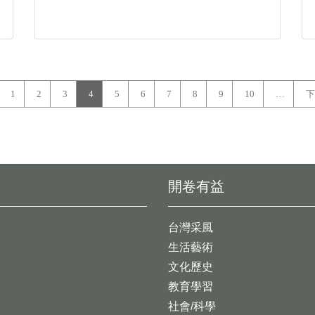
1
2
3
4
5
6
7
8
9
10
…
下
開卷有益
台灣采風
生活藝術
文化歷史
教育學習
社會/科學