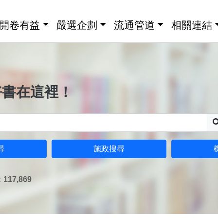
開卷有益
嚴選企劃
流通管道
相關連結
好書在這裡！
尋
施政搜尋
17,869