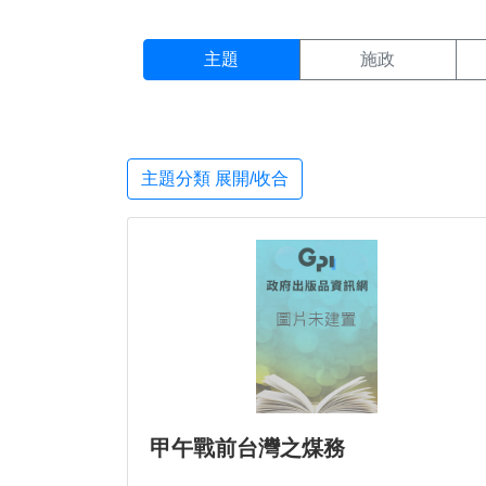
主題搜尋結果頁面
:::
主題
施政
主題分類 展開/收合
甲午戰前台灣之煤務