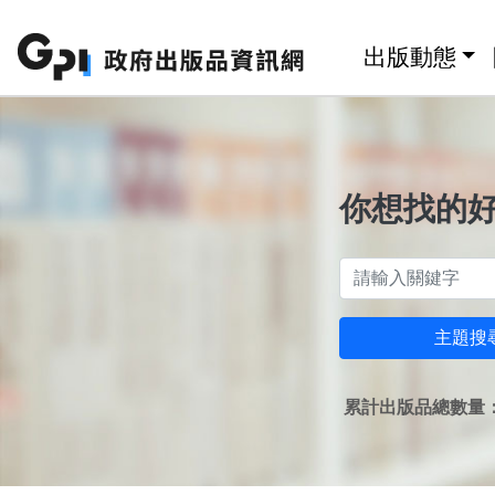
跳至主要內容區塊
:::
出版動態
你想找的
主題搜
累計出版品總數量：1