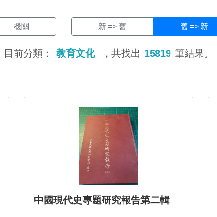
機關
新 => 舊
舊 => 新
目前分類：
教育文化
，共找出
15819
筆結果。
中國現代史專題研究報告第二輯