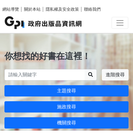
跳至主要內容區塊
網站導覽
│
關於本站
│
隱私權及安全政策
│
聯絡我們
你想找的好書在這裡！
搜尋
進階搜尋
主題搜尋
施政搜尋
機關搜尋