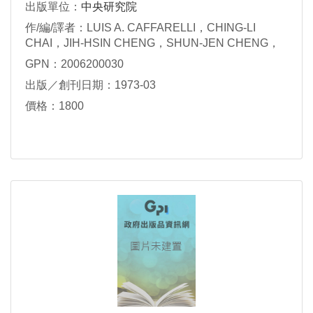
出版單位：
中央研究院
作/編/譯者：LUIS A. CAFFARELLI，CHING-LI
CHAI，JIH-HSIN CHENG，SHUN-JEN CHENG，
MARIANO GIAQUINTA，PETER GREINER，
GPN：2006200030
CHING-HUNG LAM，CHANG-SHOU LIN，TAI-
出版／創刊日期：1973-03
PING LIU，SHIGEFUMI MORI，YUM-TONG SIU，
XUDING ZHU
價格：1800