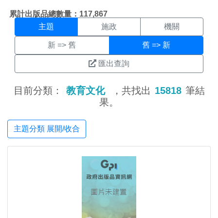
主題搜尋結果頁面
:::
累計出版品總數量：117,867
主題
施政
機關
新 => 舊
舊 => 新
匯出查詢
目前分類：
教育文化
，共找出
15818
筆結
果。
主題分類 展開/收合