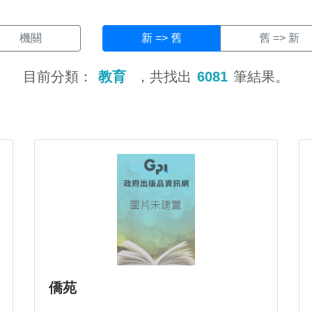
機關
新 => 舊
舊 => 新
目前分類：
教育
，共找出
6081
筆結果。
僑苑