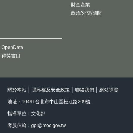
財金產業
政治/外交/國防
OpenData
得獎書目
關於本站
│
隱私權及安全政策
│
聯絡我們
│
網站導覽
地址：10491台北市中山區松江路209號
指導單位：文化部
客服信箱：
gpi@moc.gov.tw