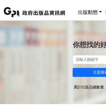
跳至主要內容區塊
:::
出版動態
你想找的
主題搜
累計出版品總數量：1