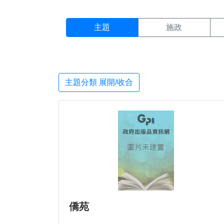
主題搜尋結果頁面
:::
主題
施政
主題分類 展開/收合
僑苑