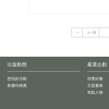
<<
上一頁
…
出版動態
嚴選企劃
想找好活動
得獎好書
新書特推薦
主題書展
焦點人物