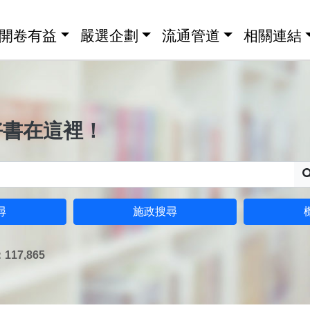
開卷有益
嚴選企劃
流通管道
相關連結
好書在這裡！
尋
施政搜尋
17,865