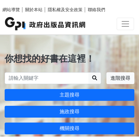
跳至主要內容區塊
網站導覽
│
關於本站
│
隱私權及安全政策
│
聯絡我們
你想找的好書在這裡！
搜尋
進階搜尋
主題搜尋
施政搜尋
機關搜尋