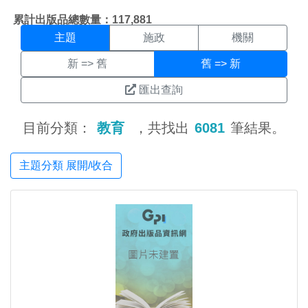
主題搜尋結果頁面
:::
累計出版品總數量：117,881
主題
施政
機關
新 => 舊
舊 => 新
匯出查詢
目前分類：
教育
，共找出
6081
筆結果。
主題分類 展開/收合