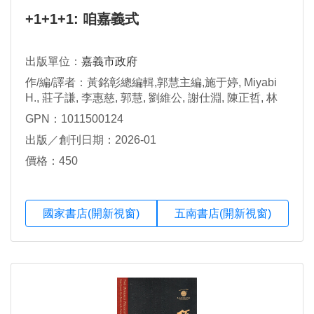
+1+1+1: 咱嘉義式
出版單位：
嘉義市政府
作/編/譯者：黃銘彰總編輯,郭慧主編,施于婷, Miyabi
H., 莊子謙, 李惠慈, 郭慧, 劉維公, 謝仕淵, 陳正哲, 林
栗, 吳倢妤, 李知灝文字
GPN：1011500124
出版／創刊日期：2026-01
價格：450
國家書店(開新視窗)
五南書店(開新視窗)