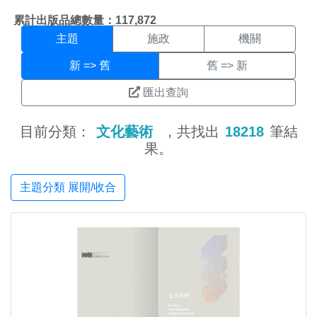
主題搜尋結果頁面
:::
累計出版品總數量：117,872
主題
施政
機關
新 => 舊
舊 => 新
匯出查詢
目前分類：
文化藝術
，共找出
18218
筆結
果。
主題分類 展開/收合