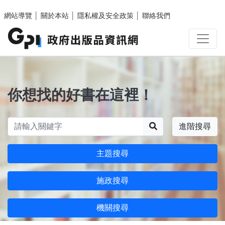
跳至主要內容區塊
網站導覽
│
關於本站
│
隱私權及安全政策
│
聯絡我們
你想找的好書在這裡！
搜尋
進階搜尋
主題搜尋
施政搜尋
機關搜尋