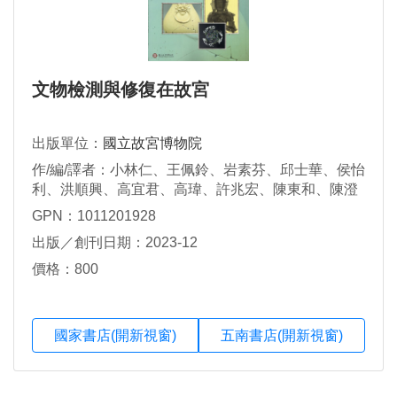
文物檢測與修復在故宮
出版單位：
國立故宮博物院
作/編/譯者：小林仁、王佩鈴、岩素芬、邱士華、侯怡
利、洪順興、高宜君、高瑋、許兆宏、陳東和、陳澄
波、童文娥、黃正和、黃蘭茵、盧雪燕、蘇郁晴
GPN：1011201928
出版／創刊日期：2023-12
價格：800
國家書店(開新視窗)
五南書店(開新視窗)