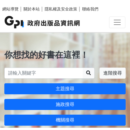
跳至主要內容區塊
網站導覽
│
關於本站
│
隱私權及安全政策
│
聯絡我們
你想找的好書在這裡！
搜尋
進階搜尋
主題搜尋
施政搜尋
機關搜尋