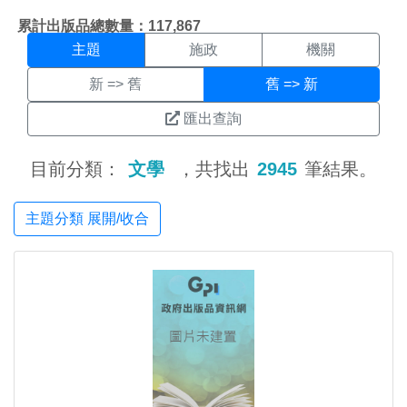
主題搜尋結果頁面
:::
累計出版品總數量：117,867
主題
施政
機關
新 => 舊
舊 => 新
匯出查詢
目前分類：
文學
，共找出
2945
筆結果。
主題分類 展開/收合