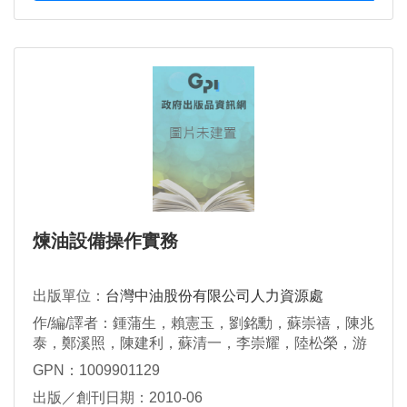
煉油設備操作實務
出版單位：
台灣中油股份有限公司人力資源處
作/編/譯者：鍾蒲生，賴憲玉，劉銘勳，蘇崇禧，陳兆
泰，鄭溪照，陳建利，蘇清一，李崇耀，陸松榮，游
清泉，王逸萍，施榮田，李亞麟，洪守義
GPN：1009901129
出版／創刊日期：2010-06