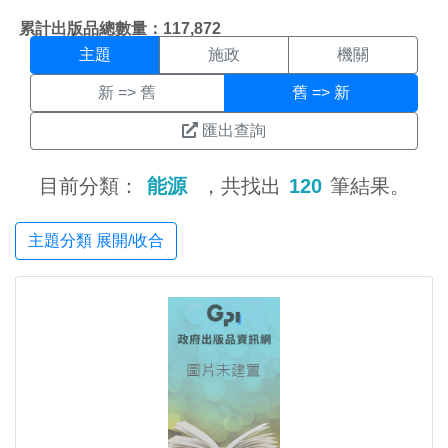
主題搜尋結果頁面
:::
累計出版品總數量：117,872
主題
施政
機關
新 => 舊
舊 => 新
匯出查詢
目前分類：
能源
，共找出
120
筆結果。
主題分類 展開/收合