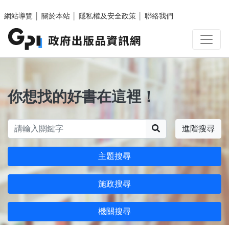
跳至主要內容區塊
網站導覽
│
關於本站
│
隱私權及安全政策
│
聯絡我們
你想找的好書在這裡！
搜尋
進階搜尋
主題搜尋
施政搜尋
機關搜尋